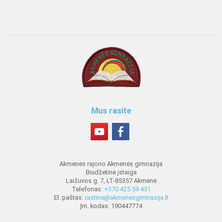
Mus rasite
Akmenės rajono Akmenės gimnazija
Biudžetinė įstaiga
Laižuvos g. 7, LT-85357 Akmenė
Telefonas:
+370 425 59 431
El. paštas:
rastine@akmenesgimnazija.lt
Įm. kodas: 190447774