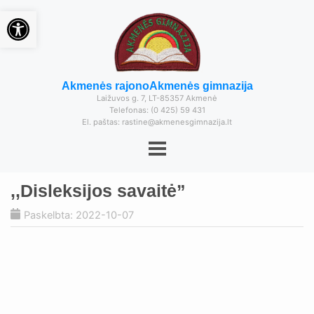
Open toolbar
Akmenės rajono
Akmenės gimnazija
Laižuvos g. 7, LT-85357 Akmenė
Telefonas: (0 425) 59 431
El. paštas: rastine@akmenesgimnazija.lt
,,Disleksijos savaitė”
Paskelbta: 2022-10-07