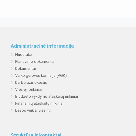
Administracinė informacija
Nuostatai
Planavimo dokumentai
Dokumentai
Vaiko gerovės komisija (VGK)
Darbo užmokestis
Viešieji pirkimai
Biudžeto vykdymo ataskaitų rinkiniai
Finansinių ataskaitų rinkiniai
Lėšos veiklai viešinti
Struktūra ir kontaktai