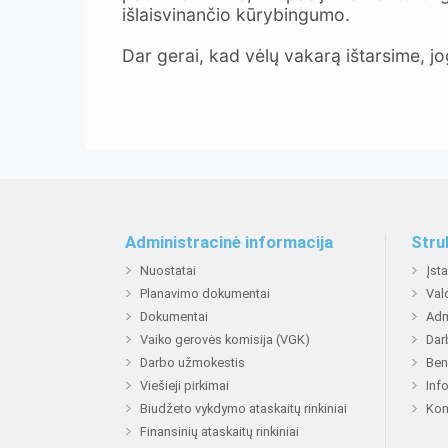
išlaisvinančio kūrybingumo.
Dar gerai, kad vėlų vakarą ištarsime, jo
Administracinė informacija
Stru
Nuostatai
Įst
Planavimo dokumentai
Val
Dokumentai
Adm
Vaiko gerovės komisija (VGK)
Dar
Darbo užmokestis
Ben
Viešieji pirkimai
Inf
Biudžeto vykdymo ataskaitų rinkiniai
Kon
Finansinių ataskaitų rinkiniai