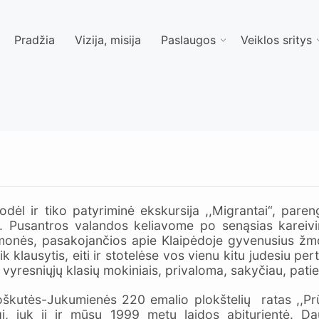
Pradžia
Vizija, misija
Paslaugos
Veiklos sritys
ėl ir tiko patyriminė ekskursija ,,Migrantai“, pareng
“. Pusantros valandos keliavome po senąsias kareivi
emonės, pasakojančios apie Klaipėdoje gyvenusius žmon
 klausytis, eiti ir stotelėse vos vienu kitu judesiu pert
su vyresniųjų klasių mokiniais, privaloma, sakyčiau, pat
škutės-Jukumienės 220 emalio plokštelių ratas ,,Prū
ngi, juk ji ir mūsų 1999 metų laidos abiturientė. 