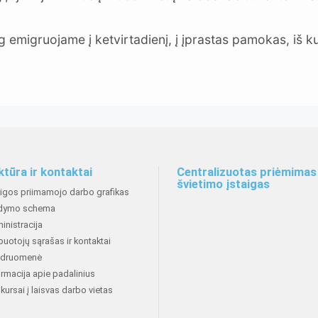
g emigruojame į ketvirtadienį, į įprastas pamokas, iš ku
Rita 
ktūra ir kontaktai
Centralizuotas priėmimas 
švietimo įstaigas
aigos priimamojo darbo grafikas
dymo schema
inistracija
buotojų sąrašas ir kontaktai
druomenė
ormacija apie padalinius
kursai į laisvas darbo vietas