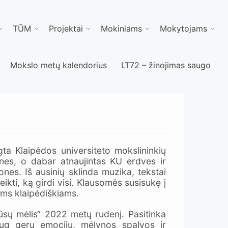
TŪM
Projektai
Mokiniams
Mokytojams
Mokslo metų kalendorius
LT72 – žinojimas saugo
ta Klaipėdos universiteto mokslininkių
nes, o dabar atnaujintas KU erdves ir
es. Iš ausinių sklinda muzika, tekstai
eikti, ką girdi visi. Klausomės susisukę į
iems klaipėdiškiams.
sų mėlis“ 2022 metų rudenį. Pasitinka
Daug gerų emocijų, mėlynos spalvos ir