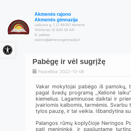
Akmenės rajono
Akmenės gimnazija
Laižuvos g. 7, LT-85357 Akmenė
Telefonas: (0 425) 59 431
El. paštas:
rastine@akmenesgimnazija.lt
Open toolbar
Pabėgę ir vėl sugrįžę
Paskelbta: 2022-10-06
Vakar mokytojai pabėgo iš pamokų, tod
pagal švedų programą ,,Kelionė laiku
kiemelius. Lagaminuose daiktai ir pri
įvairiomis kalbomis, tarmėmis. Svarbu tik
tylos pauzę, ir tai veikia. Išbandytina 
Palangos rūmų koplyčioje Neringos Po
pati menininkė, ir pasijuntame turti