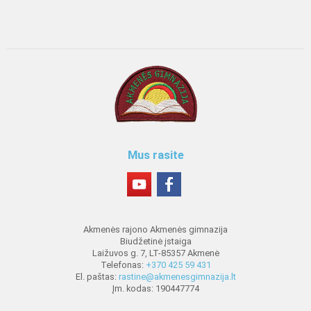
Mus rasite
Akmenės rajono Akmenės gimnazija
Biudžetinė įstaiga
Laižuvos g. 7, LT-85357 Akmenė
Telefonas:
+370 425 59 431
El. paštas:
rastine@akmenesgimnazija.lt
Įm. kodas: 190447774