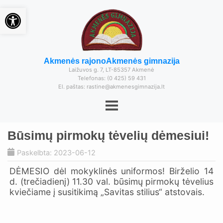
Open toolbar
Akmenės rajono
Akmenės gimnazija
Laižuvos g. 7, LT-85357 Akmenė
Telefonas: (0 425) 59 431
El. paštas: rastine@akmenesgimnazija.lt
Būsimų pirmokų tėvelių dėmesiui!
Paskelbta: 2023-06-12
DĖMESIO dėl mokyklinės uniformos! Birželio 14
d. (trečiadienį) 11.30 val. būsimų pirmokų tėvelius
kviečiame į susitikimą „Savitas stilius“ atstovais.