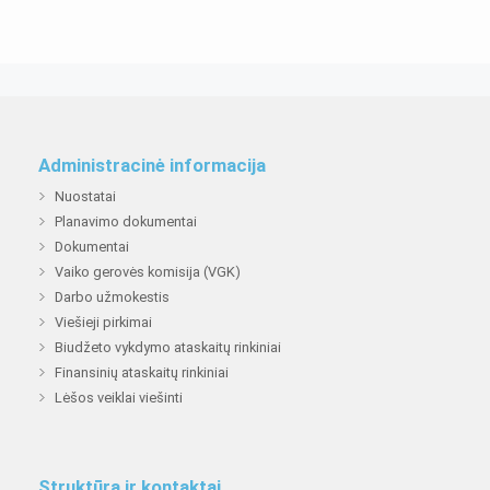
Administracinė informacija
Nuostatai
Planavimo dokumentai
Dokumentai
Vaiko gerovės komisija (VGK)
Darbo užmokestis
Viešieji pirkimai
Biudžeto vykdymo ataskaitų rinkiniai
Finansinių ataskaitų rinkiniai
Lėšos veiklai viešinti
Struktūra ir kontaktai