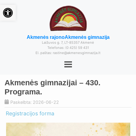
Open toolbar
Akmenės rajono
Akmenės gimnazija
Laižuvos g. 7, LT-85357 Akmenė
Telefonas: (0 425) 59 431
El. paštas: rastine@akmenesgimnazija.lt
Akmenės gimnazijai – 430.
Programa.
Paskelbta: 2026-06-22
Registracijos forma