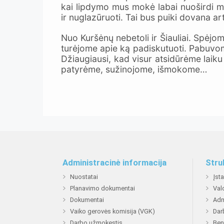
kai lipdymo mus mokė labai nuoširdi mok
ir nuglazūruoti. Tai bus puiki dovana 
Nuo Kuršėnų nebetoli ir Šiauliai. Spėjom
turėjome apie ką padiskutuoti. Pabuvome
Džiaugiausi, kad visur atsidūrėme laiku 
patyrėme, sužinojome, išmokome…
Administracinė informacija
Stru
Nuostatai
Įst
Planavimo dokumentai
Val
Dokumentai
Adm
Vaiko gerovės komisija (VGK)
Dar
Darbo užmokestis
Ben