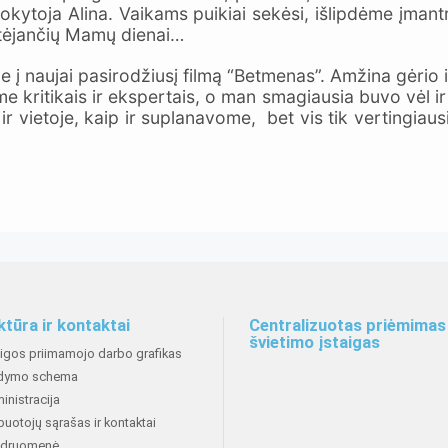
ytoja Alina. Vaikams puikiai sekėsi, išlipdėme įmantr
artėjančių Mamų dienai…
e į naujai pasirodžiusį filmą “Betmenas”. Amžina gėrio 
 kritikais ir ekspertais, o man smagiausia buvo vėl ir 
ir vietoje, kaip ir suplanavome, bet vis tik vertingiaus
ktūra ir kontaktai
Centralizuotas priėmimas 
švietimo įstaigas
aigos priimamojo darbo grafikas
dymo schema
inistracija
buotojų sąrašas ir kontaktai
druomenė