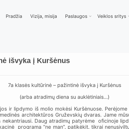
Pradžia
Vizija, misija
Paslaugos
Veiklos sritys
inė išvyka į Kuršėnus
7a klasės kultūrinė – pažintinė išvyka į Kuršėnus
(arba atradimų diena su auklėtiniais…)
ijos ir lipdymo iš molio mokėsi Kuršėnuose. Perėjome ilg
o medinės architektūros Gruževskių dvaras. Jame mūs
ys nekantriausi. Daug atradimų patyrėme oficinoje lip
acinė programa “ne man”, patikėkit, tikrai nenusivilt