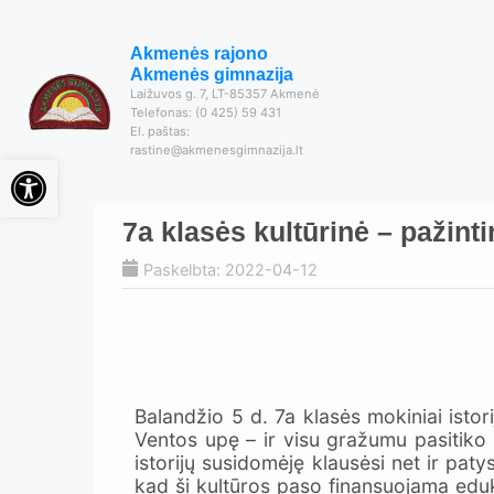
Akmenės rajono
Akmenės gimnazija
Laižuvos g. 7, LT-85357 Akmenė
Telefonas: (0 425) 59 431
El. paštas:
rastine@akmenesgimnazija.lt
Open toolbar
7a klasės kultūrinė – pažint
Paskelbta: 2022-04-12
Balandžio 5 d. 7a klasės mokiniai istor
Ventos upę – ir visu gražumu pasitik
istorijų susidomėję klausėsi net ir pat
kad ši kultūros paso finansuojama eduk