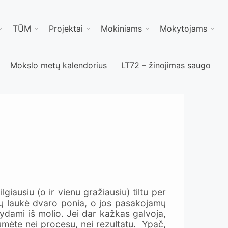
TŪM
Projektai
Mokiniams
Mokytojams
Mokslo metų kalendorius
LT72 – žinojimas saugo
iausiu (o ir vienu gražiausiu) tiltu per
ų laukė dvaro ponia, o jos pasakojamų
dydami iš molio. Jei dar kažkas galvoja,
umėte nei procesu, nei rezultatu. Ypač,