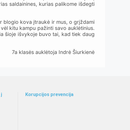
ias saldainines, kurias palikome išdegti
ir blogio kova įtraukė ir mus, o grįždami
vėl kitu kampu pažinti savo auklėtinius.
ia šioje išvykoje buvo tai, kad tiek daug
7a klasės auklėtoja Indrė Šiurkienė
į
Korupcijos prevencija