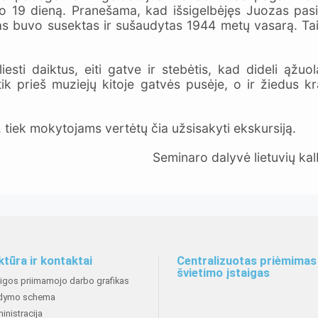
o 19 dieną. Pranešama, kad išsigelbėjęs Juozas pasie
jas buvo susektas ir sušaudytas 1944 metų vasarą. Ta
iesti daiktus, eiti gatve ir stebėtis, kad dideli ąžu
tik prieš muziejų kitoje gatvės pusėje, o ir žiedus 
tiek mokytojams vertėtų čia užsisakyti ekskursiją.
Seminaro dalyvė lietuvių kalbos ir lite
ktūra ir kontaktai
Centralizuotas priėmimas 
švietimo įstaigas
aigos priimamojo darbo grafikas
dymo schema
inistracija