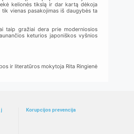
kė kelionės tikslą ir dar kartą dėkoja
i tik vienas pasakojimas iš daugybės ta
olai taip gražiai dera prie moderniosios
kraunančios keturios japoniškos vyšnios
ratūros mokytoja Rita Ringienė
į
Korupcijos prevencija