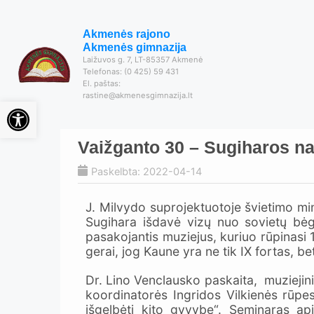
Akmenės rajono
Akmenės gimnazija
Laižuvos g. 7, LT-85357 Akmenė
Telefonas: (0 425) 59 431
El. paštas:
rastine@akmenesgimnazija.lt
Open toolbar
Vaižganto 30 – Sugiharos n
Paskelbta: 2022-04-14
J. Milvydo suprojektuotoje švietimo m
Sugihara išdavė vizų nuo sovietų bėga
pasakojantis muziejus, kuriuo rūpinasi 
gerai, jog Kaune yra ne tik IX fortas, bet
Dr. Lino Venclausko paskaita, muziejini
koordinatorės Ingridos Vilkienės rūp
išgelbėti kito gyvybę“. Seminaras ap