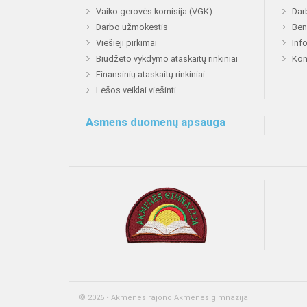
Vaiko gerovės komisija (VGK)
Dar
Darbo užmokestis
Ben
Viešieji pirkimai
Inf
Biudžeto vykdymo ataskaitų rinkiniai
Kon
Finansinių ataskaitų rinkiniai
Lėšos veiklai viešinti
Asmens duomenų apsauga
© 2026 • Akmenės rajono Akmenės gimnazija