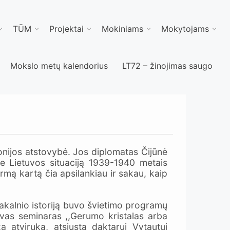
TŪM
Projektai
Mokiniams
Mokytojams
Mokslo metų kalendorius
LT72 – žinojimas saugo
nijos atstovybė. Jos diplomatas Čijūnė
ie Lietuvos situaciją 1939-1940 metais
rmą kartą čia apsilankiau ir sakau, kaip
iakalnio istoriją buvo švietimo programų
vas seminaras ,,Gerumo kristalas arba
 atviruką, atsiųstą daktarui Vytautui