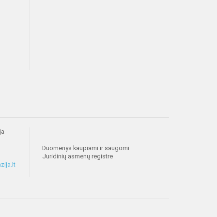
ja
Duomenys kaupiami ir saugomi
Juridinių asmenų registre
ija.lt