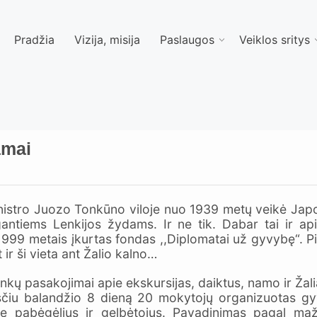
Pradžia
Vizija, misija
Paslaugos
Veiklos sritys
amai
inistro Juozo Tonkūno viloje nuo 1939 metų veikė Japo
ntiems Lenkijos žydams. Ir ne tik. Dabar tai ir ap
1999 metais įkurtas fondas ,,Diplomatai už gyvybę“. Pi
 ir ši vieta ant Žalio kalno…
nkų pasakojimai apie ekskursijas, daiktus, namo ir Žal
esčiu balandžio 8 dieną 20 mokytojų organizuotas gy
ie pabėgėlius ir gelbėtojus. Pavadinimas pagal mažą