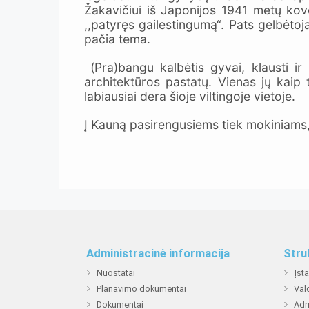
Žakavičiui iš Japonijos 1941 metų kov
,,patyręs gailestingumą“. Pats gelbėto
pačia tema.
(Pra)bangu kalbėtis gyvai, klausti ir l
architektūros pastatų. Vienas jų kaip 
labiausiai dera šioje viltingoje vietoje.
Į Kauną pasirengusiems tiek mokiniams, 
Administracinė informacija
Stru
Nuostatai
Įst
Planavimo dokumentai
Val
Dokumentai
Adm