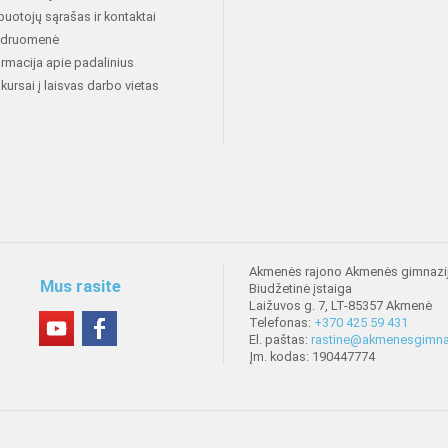
buotojų sąrašas ir kontaktai
druomenė
ormacija apie padalinius
kursai į laisvas darbo vietas
Akmenės rajono Akmenės gimnazi
Mus rasite
Biudžetinė įstaiga
Laižuvos g. 7, LT-85357 Akmenė
Telefonas:
+370 425 59 431
El. paštas:
rastine@akmenesgimnaz
Įm. kodas: 190447774