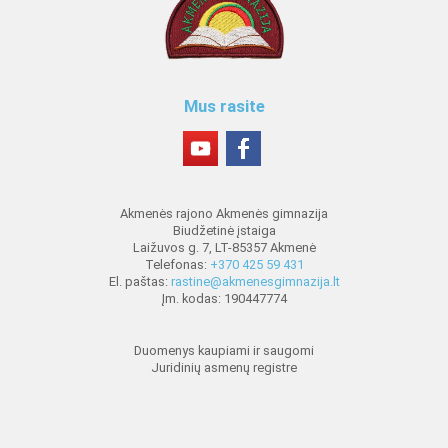
Mus rasite
Akmenės rajono Akmenės gimnazija
Biudžetinė įstaiga
Laižuvos g. 7, LT-85357 Akmenė
Telefonas:
+370 425 59 431
El. paštas:
rastine@akmenesgimnazija.lt
Įm. kodas: 190447774
Duomenys kaupiami ir saugomi
Juridinių asmenų registre