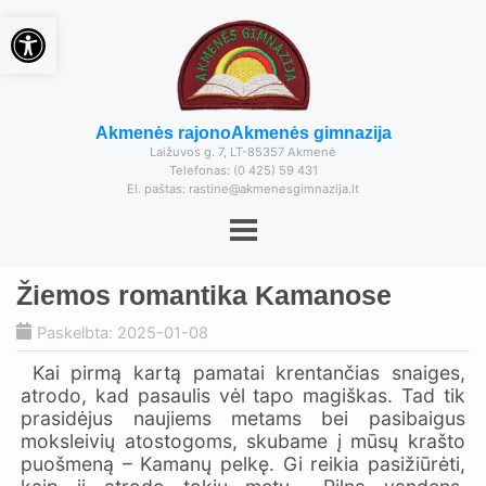
Open toolbar
Akmenės rajono
Akmenės gimnazija
Laižuvos g. 7, LT-85357 Akmenė
Telefonas: (0 425) 59 431
El. paštas: rastine@akmenesgimnazija.lt
Žiemos romantika Kamanose
Paskelbta: 2025-01-08
Kai pirmą kartą pamatai krentančias snaiges,
atrodo, kad pasaulis vėl tapo magiškas. Tad tik
prasidėjus naujiems metams bei pasibaigus
moksleivių atostogoms, skubame į mūsų krašto
puošmeną – Kamanų pelkę. Gi reikia pasižiūrėti,