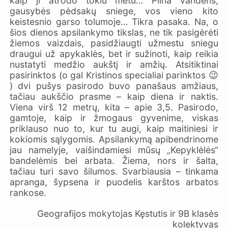
kaip ji atrodo tokiu metu… Pilna vandens,
gausybės pėdsakų sniege, vos vieno kito
keistesnio garso tolumoje… Tikra pasaka. Na, o
šios dienos apsilankymo tikslas, ne tik pasigėrėti
žiemos vaizdais, pasidžiaugti užmestu sniegu
draugui už apykaklės, bet ir sužinoti, kaip reikia
nustatyti medžio aukštį ir amžių. Atsitiktinai
pasirinktos (o gal Kristinos specialiai parinktos 😉
) dvi pušys pasirodo buvo panašaus amžiaus,
tačiau aukščio prasme – kaip diena ir naktis.
Viena virš 12 metrų, kita – apie 3,5. Pasirodo,
gamtoje, kaip ir žmogaus gyvenime, viskas
priklauso nuo to, kur tu augi, kaip maitiniesi ir
kokiomis sąlygomis. Apsilankymą apibendrinome
jau namelyje, vaišindamiesi mūsų „Kepyklėlės“
bandelėmis bei arbata. Žiema, nors ir šalta,
tačiau turi savo šilumos. Svarbiausia – tinkama
apranga, šypsena ir puodelis karštos arbatos
rankose.
Geografijos mokytojas Kęstutis ir 9B klasės
kolektyvas