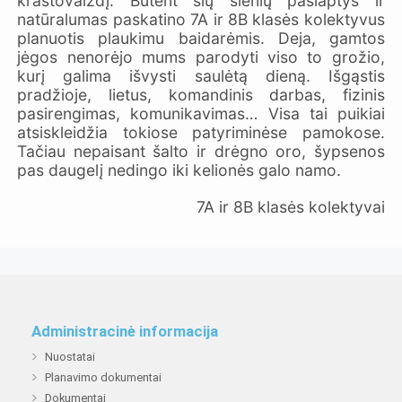
kraštovaizdį. Būtent šių slėnių paslaptys ir
natūralumas paskatino 7A ir 8B klasės kolektyvus
planuotis plaukimu baidarėmis. Deja, gamtos
jėgos nenorėjo mums parodyti viso to grožio,
kurį galima išvysti saulėtą dieną. Išgąstis
pradžioje, lietus, komandinis darbas, fizinis
pasirengimas, komunikavimas… Visa tai puikiai
atsiskleidžia tokiose patyriminėse pamokose.
Tačiau nepaisant šalto ir drėgno oro, šypsenos
pas daugelį nedingo iki kelionės galo namo.
7A ir 8B klasės kolektyvai
Administracinė informacija
Nuostatai
Planavimo dokumentai
Dokumentai