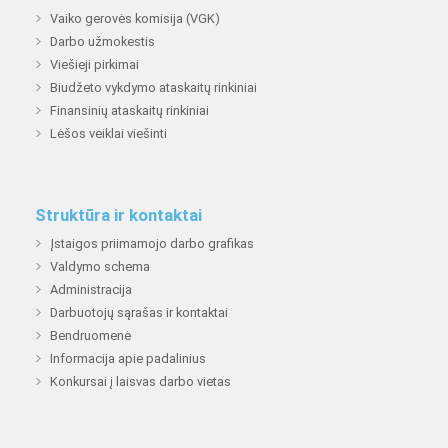
Vaiko gerovės komisija (VGK)
Darbo užmokestis
Viešieji pirkimai
Biudžeto vykdymo ataskaitų rinkiniai
Finansinių ataskaitų rinkiniai
Lėšos veiklai viešinti
Struktūra ir kontaktai
Įstaigos priimamojo darbo grafikas
Valdymo schema
Administracija
Darbuotojų sąrašas ir kontaktai
Bendruomenė
Informacija apie padalinius
Konkursai į laisvas darbo vietas