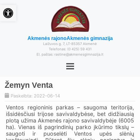
Open toolbar
Akmenės rajono
Akmenės gimnazija
Laižuvos g. 7, LT-85357 Akmenė
Telefonas: (0 425) 59 431
El. paštas: rastine@akmenesgimnazija.lt
Žemyn Venta
Paskelbta: 2022-06-14
Ventos regioninis parkas – saugoma teritorija,
išsidėsčiusi trijose savivaldybėse, bet didžiausią
plotą užima Akmenės rajono savivaldybėje (6005
ha). Vienas iš pagrindinių parko įkūrimo tikslų –
saugoti ir puoselėti Ventos upės slėnių