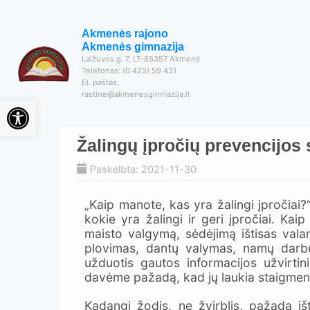
Akmenės rajono
Akmenės gimnazija
Laižuvos g. 7, LT-85357 Akmenė
Telefonas: (0 425) 59 431
El. paštas:
rastine@akmenesgimnazija.lt
Open toolbar
Žalingų įpročių prevencijos 
Paskelbta: 2021-11-30
„Kaip manote, kas yra žalingi įpročia
kokie yra žalingi ir geri įpročiai. Kai
maisto valgymą, sėdėjimą ištisas vala
plovimas, dantų valymas, namų darbų
užduotis gautos informacijos užvirti
davėme pažadą, kad jų laukia staigmen
Kadangi žodis, ne žvirblis, pažadą iš