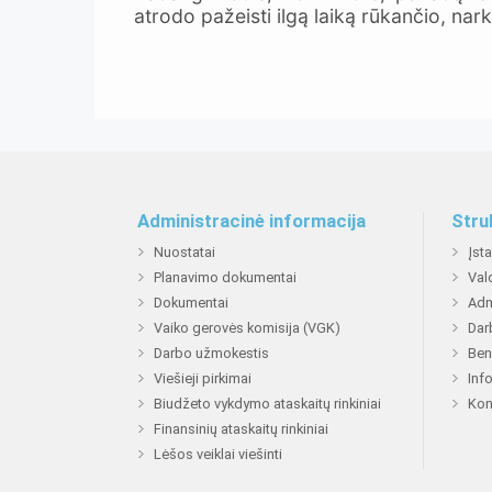
atrodo pažeisti ilgą laiką rūkančio, na
Administracinė informacija
Stru
Nuostatai
Įst
Planavimo dokumentai
Val
Dokumentai
Adm
Vaiko gerovės komisija (VGK)
Dar
Darbo užmokestis
Ben
Viešieji pirkimai
Inf
Biudžeto vykdymo ataskaitų rinkiniai
Kon
Finansinių ataskaitų rinkiniai
Lėšos veiklai viešinti