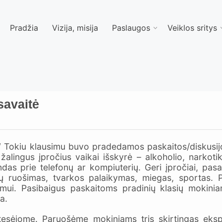
Pradžia
Vizija, misija
Paslaugos
Veiklos sritys
savaitė
i?“ Tokiu klausimu buvo pradedamos paskaitos/diskusij
p žalingus įpročius vaikai išskyrė – alkoholio, narko
ndas prie telefonų ar kompiuterių. Geri įpročiai, pa
 ruošimas, tvarkos palaikymas, miegas, sportas. P
nimui. Pasibaigus paskaitoms pradinių klasių mokin
a.
tesėjome. Paruošėme mokiniams tris skirtingas ekspoz