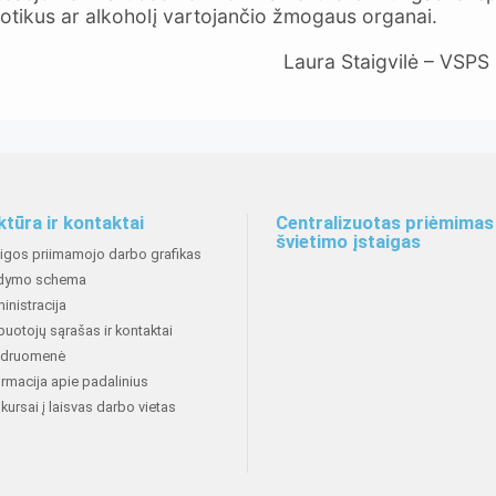
rkotikus ar alkoholį vartojančio žmogaus organai.
Laura Staigvilė – VSPS
ktūra ir kontaktai
Centralizuotas priėmimas 
švietimo įstaigas
aigos priimamojo darbo grafikas
dymo schema
inistracija
buotojų sąrašas ir kontaktai
druomenė
ormacija apie padalinius
kursai į laisvas darbo vietas