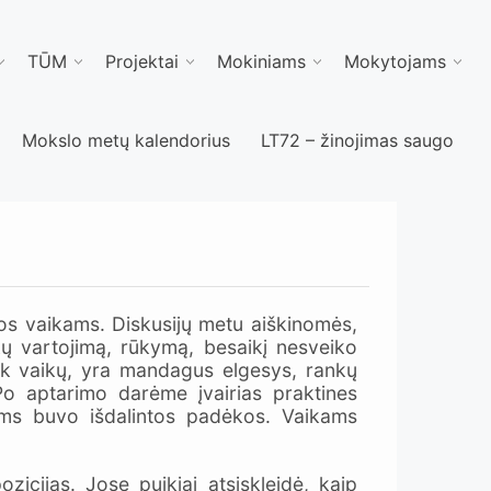
TŪM
Projektai
Mokiniams
Mokytojams
Mokslo metų kalendorius
LT72 – žinojimas saugo
os vaikams. Diskusijų metu aiškinomės,
tikų vartojimą, rūkymą, besaikį nesveiko
sak vaikų, yra mandagus elgesys, rankų
o aptarimo darėme įvairias praktines
iams buvo išdalintos padėkos. Vaikams
icijas. Jose puikiai atsiskleidė, kaip