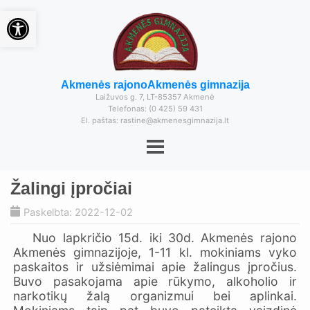
Open toolbar
Akmenės rajono
Akmenės gimnazija
Laižuvos g. 7, LT-85357 Akmenė
Telefonas: (0 425) 59 431
El. paštas: rastine@akmenesgimnazija.lt
Žalingi įpročiai
Paskelbta: 2022-12-02
Nuo lapkričio 15d. iki 30d. Akmenės rajono
Akmenės gimnazijoje, 1-11 kl. mokiniams vyko
paskaitos ir užsiėmimai apie žalingus įpročius.
Buvo pasakojama apie rūkymo, alkoholio ir
narkotikų žalą organizmui bei aplinkai.