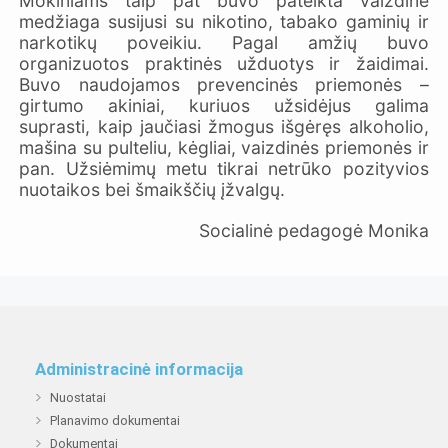
Mokiniams taip pat buvo pateikta vaizdinė
medžiaga susijusi su nikotino, tabako gaminių ir
narkotikų poveikiu. Pagal amžių buvo
organizuotos praktinės užduotys ir žaidimai.
Buvo naudojamos prevencinės priemonės –
girtumo akiniai, kuriuos užsidėjus galima
suprasti, kaip jaučiasi žmogus išgėręs alkoholio,
mašina su pulteliu, kėgliai, vaizdinės priemonės ir
pan. Užsiėmimų metu tikrai netrūko pozityvios
nuotaikos bei šmaikščių įžvalgų.
Socialinė pedagogė Monika
Administracinė informacija
Nuostatai
Planavimo dokumentai
Dokumentai