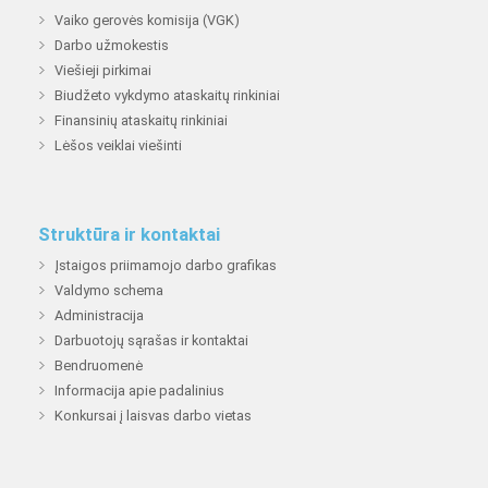
Vaiko gerovės komisija (VGK)
Darbo užmokestis
Viešieji pirkimai
Biudžeto vykdymo ataskaitų rinkiniai
Finansinių ataskaitų rinkiniai
Lėšos veiklai viešinti
Struktūra ir kontaktai
Įstaigos priimamojo darbo grafikas
Valdymo schema
Administracija
Darbuotojų sąrašas ir kontaktai
Bendruomenė
Informacija apie padalinius
Konkursai į laisvas darbo vietas