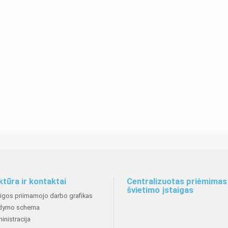
ktūra ir kontaktai
Centralizuotas priėmimas 
švietimo įstaigas
aigos priimamojo darbo grafikas
dymo schema
inistracija