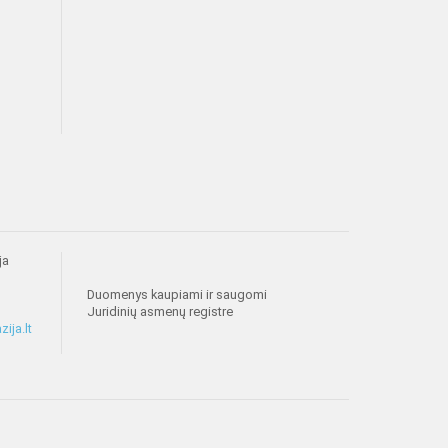
ja
Duomenys kaupiami ir saugomi
Juridinių asmenų registre
ija.lt