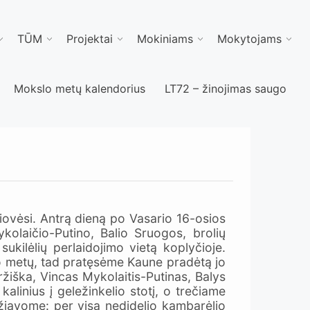
TŪM
Projektai
Mokiniams
Mokytojams
Mokslo metų kalendorius
LT72 – žinojimas saugo
 liovėsi. Antrą dieną po Vasario 16-osios
olaičio-Putino, Balio Sruogos, brolių
kilėlių perlaidojimo vietą koplyčioje.
o metų, tad pratęsėme Kaune pradėtą jo
žiška, Vincas Mykolaitis-Putinas, Balys
alinius į geležinkelio stotį, o trečiame
važiavome: per visą nedidelio kambarėlio