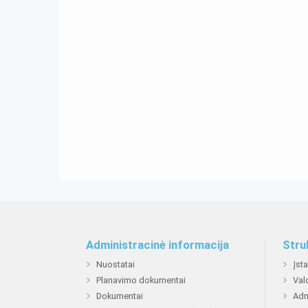
Administracinė informacija
Stru
Nuostatai
Įst
Planavimo dokumentai
Val
Dokumentai
Adm