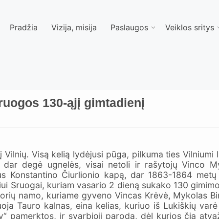
Pradžia
Vizija, misija
Paslaugos
Veiklos sritys
ruogos 130-ąjį gimtadienį
į Vilnių. Visą kelią lydėjusi pūga, pilkuma ties Vilniumi
ar degė ugnelės, visai netoli ir rašytojų Vinco Myk
us Konstantino Čiurlionio kapą, dar 1863-1864 metų su
liui Sruogai, kuriam vasario 2 dieną sukako 130 gimim
esorių namo, kuriame gyveno Vincas Krėvė, Mykolas Bir
a Tauro kalnas, eina kelias, kuriuo iš Lukiškių varė k
ėly“ pamerktos, ir svarbioji paroda, dėl kurios čia at