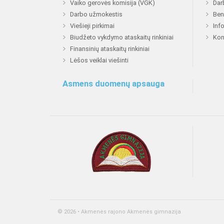
Vaiko gerovės komisija (VGK)
Dar
Darbo užmokestis
Ben
Viešieji pirkimai
Inf
Biudžeto vykdymo ataskaitų rinkiniai
Kon
Finansinių ataskaitų rinkiniai
Lėšos veiklai viešinti
Asmens duomenų apsauga
© 2026 • Akmenės rajono Akmenės gimnazija