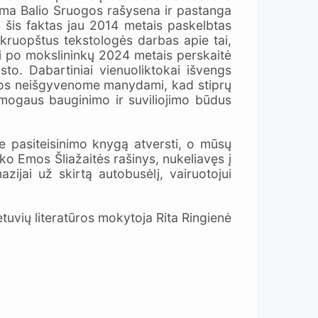
stama Balio Sruogos rašysena ir pastanga
s šis faktas jau 2014 metais paskelbtas
 kruopštus tekstologės darbas apie tai,
eji po mokslininkų 2024 metais perskaitė
sto. Dabartiniai vienuoliktokai išvengs
laidos neišgyvenome manydami, kad stiprų
 žmogaus bauginimo ir suviliojimo būdus
be pasiteisinimo knygą atversti, o mūsų
ko Emos Šliažaitės rašinys, nukeliavęs į
ijai už skirtą autobusėlį, vairuotojui
os mokytoja Rita Ringienė