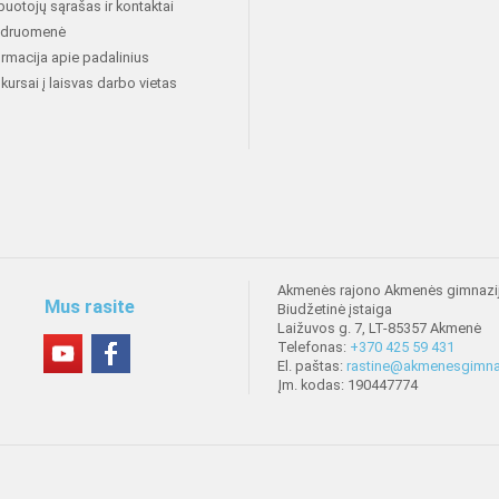
buotojų sąrašas ir kontaktai
druomenė
ormacija apie padalinius
kursai į laisvas darbo vietas
Akmenės rajono Akmenės gimnazi
Mus rasite
Biudžetinė įstaiga
Laižuvos g. 7, LT-85357 Akmenė
Telefonas:
+370 425 59 431
El. paštas:
rastine@akmenesgimnaz
Įm. kodas: 190447774