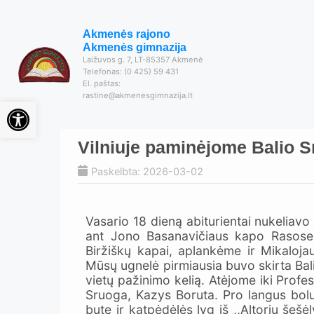
Akmenės rajono
Akmenės gimnazija
Laižuvos g. 7, LT-85357 Akmenė
Telefonas: (0 425) 59 431
El. paštas:
rastine@akmenesgimnazija.lt
Open toolbar
Vilniuje paminėjome Balio S
Paskelbta: 2026-03-02
Vasario 18 dieną abiturientai nukeliavo 
ant Jono Basanavičiaus kapo Rasose d
Biržiškų kapai, aplankėme ir Mikaloja
Mūsų ugnelė pirmiausia buvo skirta Ba
vietų pažinimo kelią. Atėjome iki Prof
Sruoga, Kazys Boruta. Pro langus boluoj
bute ir katpėdėlės lyg iš ,,Altorių šeš