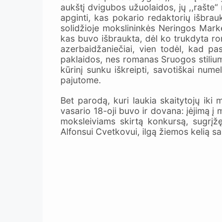
aukštį dvigubos užuolaidos, jų ,,rašte“
apginti, kas pokario redaktorių išbrau
solidžioje mokslininkės Neringos Marke
kas buvo išbraukta, dėl ko trukdyta rom
azerbaidžaniečiai, vien todėl, kad pas
paklaidos, nes romanas Sruogos stiliumi
kūrinį sunku iškreipti, savotiškai num
pajutome.
Bet parodą, kuri laukia skaitytojų iki
vasario 18-oji buvo ir dovana: įėjimą į
moksleiviams skirtą konkursą, sugrįžę
Alfonsui Cvetkovui, ilgą žiemos kelią sa