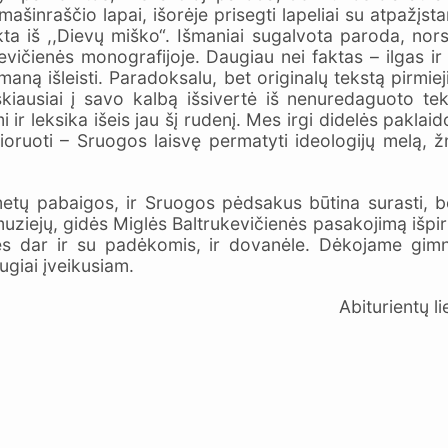
 mašinraščio lapai, išorėje prisegti lapeliai su atpažį
kta iš ,,Dievų miško“. Išmaniai sugalvota paroda, nor
vičienės monografijoje. Daugiau nei faktas – ilgas ir
aną išleisti. Paradoksalu, bet originalų tekstą pirmi
kiausiai į savo kalbą išsivertė iš nenuredaguoto tek
 ir leksika išeis jau šį rudenį. Mes irgi didelės pak
elioruoti – Sruogos laisvę permatyti ideologijų melą,
 metų pabaigos, ir Sruogos pėdsakus būtina surasti, 
 muziejų, gidės Miglės Baltrukevičienės pasakojimą išpir
s dar ir su padėkomis, ir dovanėle. Dėkojame gimnaz
ugiai įveikusiam.
Abiturientų lietuvių literatūr