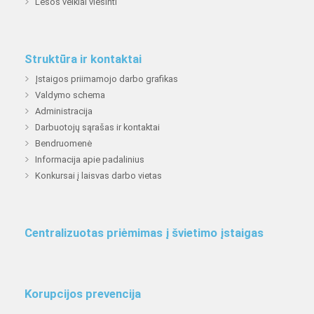
Lėšos veiklai viešinti
Struktūra ir kontaktai
Įstaigos priimamojo darbo grafikas
Valdymo schema
Administracija
Darbuotojų sąrašas ir kontaktai
Bendruomenė
Informacija apie padalinius
Konkursai į laisvas darbo vietas
Centralizuotas priėmimas į švietimo įstaigas
Korupcijos prevencija