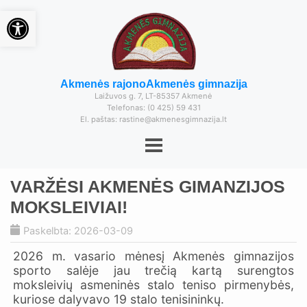
Open toolbar
Akmenės rajono
Akmenės gimnazija
Laižuvos g. 7, LT-85357 Akmenė
Telefonas: (0 425) 59 431
El. paštas: rastine@akmenesgimnazija.lt
VARŽĖSI AKMENĖS GIMANZIJOS
MOKSLEIVIAI!
Paskelbta: 2026-03-09
2026 m. vasario mėnesį Akmenės gimnazijos
sporto salėje jau trečią kartą surengtos
moksleivių asmeninės stalo teniso pirmenybės,
kuriose dalyvavo 19 stalo tenisininkų.