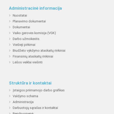
Administracinė informacija
Nuostatai
Planavimo dokumentai
Dokumentai
Vaiko gerovės komisija (VGK)
Darbo užmokestis
Viešieji pirkimai
Biudžeto vykdymo ataskaitų rinkiniai
Finansinių ataskaitų rinkiniai
Lėšos veiklai viešinti
Struktūra ir kontaktai
Įstaigos priimamojo darbo grafikas
Valdymo schema
Administracija
Darbuotojų sąrašas ir kontaktai
Bendruomenė