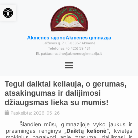
Open toolbar
Akmenės rajono
Akmenės gimnazija
Laižuvos g. 7, LT-85357 Akmenė
Telefonas: (0 425) 59 431
El. paštas: rastine@akmenesgimnazija.lt
Tegul daiktai keliauja, o gerumas,
atsakingumas ir dalijimosi
džiaugsmas lieka su mumis!
Paskelbta: 2026-05-26
Šiandien mūsų gimnazijoje vyko jaukus ir
prasmingas renginys
„Daiktų kelionė“
, kvietęs
mokinius pagalvoti apie tvarumą, dalijimąsi ir