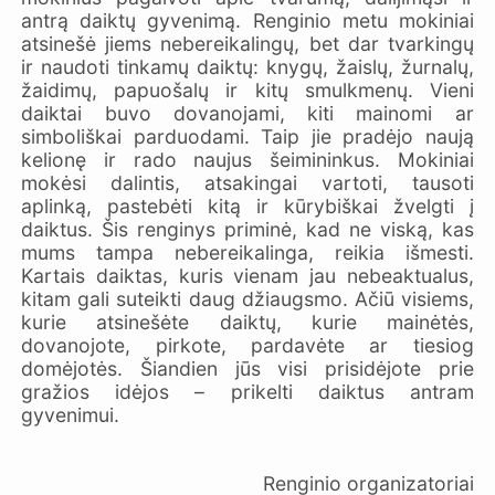
antrą daiktų gyvenimą. Renginio metu mokiniai
atsinešė jiems nebereikalingų, bet dar tvarkingų
ir naudoti tinkamų daiktų: knygų, žaislų, žurnalų,
žaidimų, papuošalų ir kitų smulkmenų. Vieni
daiktai buvo dovanojami, kiti mainomi ar
simboliškai parduodami. Taip jie pradėjo naują
kelionę ir rado naujus šeimininkus. Mokiniai
mokėsi dalintis, atsakingai vartoti, tausoti
aplinką, pastebėti kitą ir kūrybiškai žvelgti į
daiktus. Šis renginys priminė, kad ne viską, kas
mums tampa nebereikalinga, reikia išmesti.
Kartais daiktas, kuris vienam jau nebeaktualus,
kitam gali suteikti daug džiaugsmo. Ačiū visiems,
kurie atsinešėte daiktų, kurie mainėtės,
dovanojote, pirkote, pardavėte ar tiesiog
domėjotės. Šiandien jūs visi prisidėjote prie
gražios idėjos – prikelti daiktus antram
gyvenimui.
Renginio organizatoriai