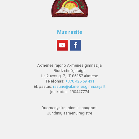
Mus rasite
Akmenės rajono Akmenės gimnazija
Biudžetinė įstaiga
Laižuvos g. 7, LT-85357 Akmenė
Telefonas:
+370 425 59 431
El. paštas:
rastine@akmenesgimnazija.lt
Įm. kodas: 190447774
Duomenys kaupiami ir saugomi
Juridinių asmenų registre