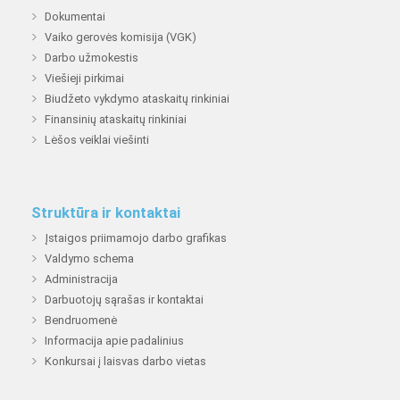
Dokumentai
Vaiko gerovės komisija (VGK)
Darbo užmokestis
Viešieji pirkimai
Biudžeto vykdymo ataskaitų rinkiniai
Finansinių ataskaitų rinkiniai
Lėšos veiklai viešinti
Struktūra ir kontaktai
Įstaigos priimamojo darbo grafikas
Valdymo schema
Administracija
Darbuotojų sąrašas ir kontaktai
Bendruomenė
Informacija apie padalinius
Konkursai į laisvas darbo vietas