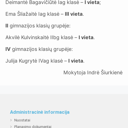
Deimantė Bagavičiūtė Iag klasė –
I vieta
;
Ema Šliažaitė Iag klasė –
III vieta
.
II
gimnazijos klasių grupėje:
Akvilė Kulvinskaitė IIbg klasė –
I vieta
.
IV
gimnazijos klasių grupėje:
Julija Kugrytė IVag klasė –
I vieta
.
Mokytoja Indrė Šiurkienė
Administracinė informacija
Nuostatai
Planavimo dokumentai