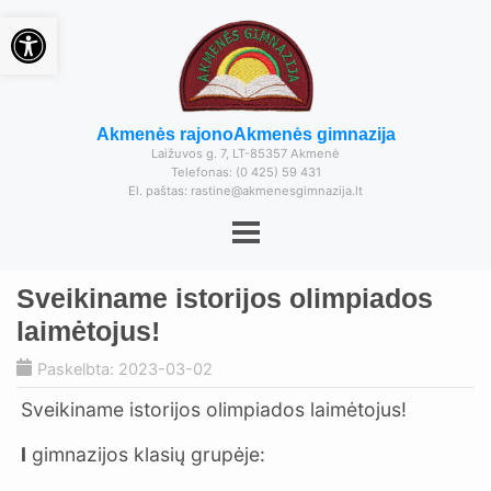
Open toolbar
Akmenės rajono
Akmenės gimnazija
Laižuvos g. 7, LT-85357 Akmenė
Telefonas: (0 425) 59 431
El. paštas: rastine@akmenesgimnazija.lt
Sveikiname istorijos olimpiados
laimėtojus!
Paskelbta: 2023-03-02
Sveikiname istorijos olimpiados laimėtojus!
I
gimnazijos klasių grupėje: