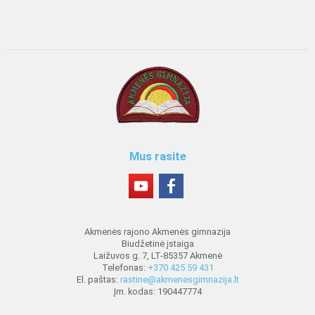
Mus rasite
Akmenės rajono Akmenės gimnazija
Biudžetinė įstaiga
Laižuvos g. 7, LT-85357 Akmenė
Telefonas:
+370 425 59 431
El. paštas:
rastine@akmenesgimnazija.lt
Įm. kodas: 190447774