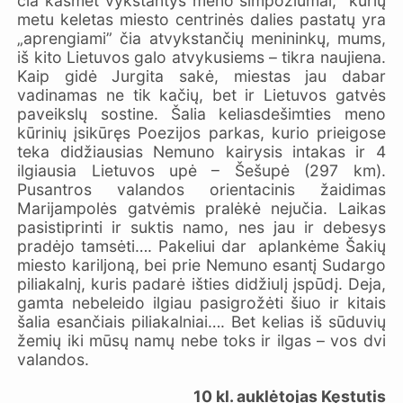
čia kasmet vykstantys meno simpoziumai, kurių
metu keletas miesto centrinės dalies pastatų yra
„aprengiami” čia atvykstančių menininkų, mums,
iš kito Lietuvos galo atvykusiems – tikra naujiena.
Kaip gidė Jurgita sakė, miestas jau dabar
vadinamas ne tik kačių, bet ir Lietuvos gatvės
paveikslų sostine. Šalia keliasdešimties meno
kūrinių įsikūręs Poezijos parkas, kurio prieigose
teka didžiausias Nemuno kairysis intakas ir 4
ilgiausia Lietuvos upė – Šešupė (297 km).
Pusantros valandos orientacinis žaidimas
Marijampolės gatvėmis pralėkė nejučia. Laikas
pasistiprinti ir suktis namo, nes jau ir debesys
pradėjo tamsėti…. Pakeliui dar aplankėme Šakių
miesto kariljoną, bei prie Nemuno esantį Sudargo
piliakalnį, kuris padarė išties didžiulį įspūdį. Deja,
gamta nebeleido ilgiau pasigrožėti šiuo ir kitais
šalia esančiais piliakalniai…. Bet kelias iš sūduvių
žemių iki mūsų namų nebe toks ir ilgas – vos dvi
valandos.
10 kl. auklėtojas Kęstutis