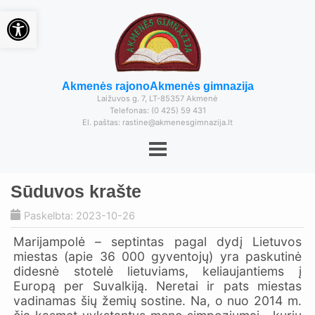
Open toolbar
Akmenės rajono
Akmenės gimnazija
Laižuvos g. 7, LT-85357 Akmenė
Telefonas: (0 425) 59 431
El. paštas: rastine@akmenesgimnazija.lt
Sūduvos krašte
Paskelbta: 2023-10-26
Marijampolė – septintas pagal dydį Lietuvos
miestas (apie 36 000 gyventojų) yra paskutinė
didesnė stotelė lietuviams, keliaujantiems į
Europą per Suvalkiją. Neretai ir pats miestas
vadinamas šių žemių sostine. Na, o nuo 2014 m.