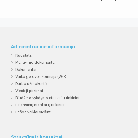
Administracinė informacija
Nuostatai
Planavimo dokumentai
Dokumentai
Vaiko gerovės komisija (VGK)
Darbo užmokestis
Viešieji pirkimai
Biudžeto vykdymo ataskaitų rinkiniai
Finansinių ataskaitų rinkiniai
Lėšos veiklai viešinti
Struktūra ir kontaktai