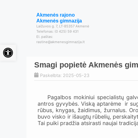
Akmenės rajono
Akmenės gimnazija
Laižuvos g. 7, LT-85357 Akmenė
Telefonas: (0 425) 59 431
El. paštas:
rastine@akmenesgimnazija.lt
Open toolbar
Smagi popietė Akmenės gim
Paskelbta: 2025-05-23
Pagalbos mokiniui specialistų galvos
antros gyvybės. Viską aptarėme ir suga
rūbus, knygas, žaidimus, žurnalus. Or
buvo visko ir išaugtų rūbelių, perskait
Tai puiki pradžia atsirasti naujai tradi
Šv