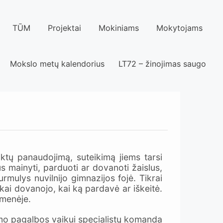
TŪM
Projektai
Mokiniams
Mokytojams
Mokslo metų kalendorius
LT72 – žinojimas saugo
tų panaudojimą, suteikimą jiems tarsi
 mainyti, parduoti ar dovanoti žaislus,
ulys nuvilnijo gimnazijos fojė. Tikrai
kai dovanojo, kai ką pardavė ar iškeitė.
omenėje.
pecialistų komanda