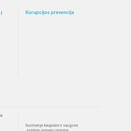
į
Korupcijos prevencija
ja
Duomenys kaupiami ir saugomi
Juridinių asmenų registre