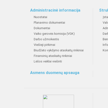
Administracinė informacija
Stru
Nuostatai
Įst
Planavimo dokumentai
Val
Dokumentai
Adm
Vaiko gerovės komisija (VGK)
Dar
Darbo užmokestis
Ben
Viešieji pirkimai
Inf
Biudžeto vykdymo ataskaitų rinkiniai
Kon
Finansinių ataskaitų rinkiniai
Lėšos veiklai viešinti
Asmens duomenų apsauga