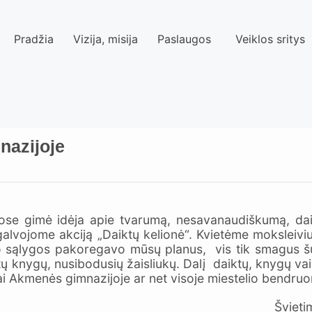
Pradžia
Vizija, misija
Paslaugos
Veiklos sritys
nazijoje
e gimė idėja apie tvarumą, nesavanaudiškumą, daik
lvojome akciją „Daiktų kelionė“. Kvietėme moksleivius
o sąlygos pakoregavo mūsų planus, vis tik smagus šurm
ytų knygų, nusibodusių žaisliukų. Dalį daiktų, knygų vai
cijai Akmenės gimnazijoje ar net visoje miestelio bendru
ietimo pagalbos vaikui s