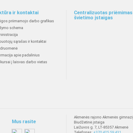
ktūra ir kontaktai
Centralizuotas priėmimas 
švietimo įstaigas
aigos priimamojo darbo grafikas
dymo schema
inistracija
buotojų sąrašas ir kontaktai
druomenė
ormacija apie padalinius
kursai į laisvas darbo vietas
Akmenės rajono Akmenės gimnazi
Mus rasite
Biudžetinė įstaiga
Laižuvos g. 7, LT-85357 Akmenė
Telefonas:
+370 425 59 431