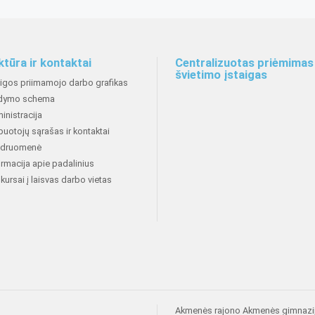
ktūra ir kontaktai
Centralizuotas priėmimas 
švietimo įstaigas
aigos priimamojo darbo grafikas
dymo schema
inistracija
buotojų sąrašas ir kontaktai
druomenė
ormacija apie padalinius
kursai į laisvas darbo vietas
Akmenės rajono Akmenės gimnazi