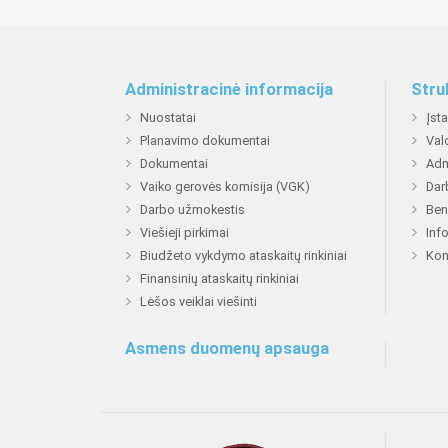
Administracinė informacija
Stru
Nuostatai
Įst
Planavimo dokumentai
Val
Dokumentai
Adm
Vaiko gerovės komisija (VGK)
Dar
Darbo užmokestis
Ben
Viešieji pirkimai
Inf
Biudžeto vykdymo ataskaitų rinkiniai
Kon
Finansinių ataskaitų rinkiniai
Lėšos veiklai viešinti
Asmens duomenų apsauga