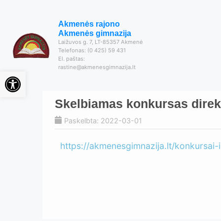
Akmenės rajono
Akmenės gimnazija
Laižuvos g. 7, LT-85357 Akmenė
Telefonas: (0 425) 59 431
El. paštas:
rastine@akmenesgimnazija.lt
Open toolbar
Skelbiamas konkursas direk
Paskelbta: 2022-03-01
https://akmenesgimnazija.lt/konkursai-