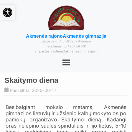
Open toolbar
Akmenės rajono
Akmenės gimnazija
Laižuvos g. 7, LT-85357 Akmenė
Telefonas: (0 425) 59 431
El. paštas: rastine@akmenesgimnazija.lt
Skaitymo diena
Paskelbta: 2025-06-17
Besibaigiant mokslo metams, Akmenės
gimnazijos lietuvių ir užsienio kalbų mokytojos po
pamokų organizavo Skaitymo dieną. Kadangi
oras nelepino saulės spinduliais ir lijo lietus, 5-10
klasių mokiniams buvo puiki proga patirti