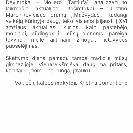
Devintokai – Moljero „Tartiufą“, analizavo to
laikmečio aktualijas. Dešimtokai – Justino
Marcinkevičiaus dramą ,,Mažvydas”. Kadangi
veikėjų kūrinyje daug, teko visiems įsijausti į XVI
amžiaus aktualijas, kurios, kaip pastebėjo
mokiniai, būdingos ir mūsų dienoms: pareiga
tėvynei, meilė artimam žmogui, lietuvybės
puoselėjimas.
Skaitymo diena pamažu tampa tradicija mūsų
gimnazijoje. Vienareikšmiškai dauguma pritars,
kad tai – įdomu, naudinga, įtrauku.
Vokiečių kalbos mokytoja Kristina Jomantienė