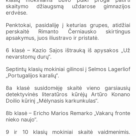
skaitymo džiaugsmą uždarose gimnazijos
erdvėse.
Penktokai, pasidaliję į keturias grupes, atidžiai
perskaitė Rimanto Černiausko skirtingus
apsakymus, juos iliustravo ir pristatė.
6 klasė – Kazio Sajos ištrauką iš apysakos „Už
nevarstomų durų“.
Septintų klasių mokiniai gilinosi į Selmos Lagerliof
„Portugalijos karalių“.
8a klasė susidomėję skaitė vieno garsiausių
detektyvinės literatūros kūrėjų Artūro Konano
Doilio kūrinį „Mėlynasis karkunkulas“.
8b klasė – Ericho Marios Remarko „Vakarų fronte
nieko naujo“.
9 ir 10 klasių mokiniai skaitė vaidmenimis.