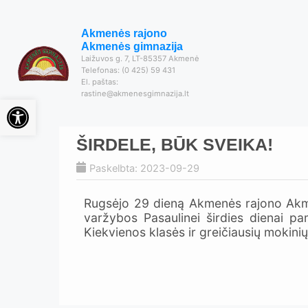
Akmenės rajono
Akmenės gimnazija
Laižuvos g. 7, LT-85357 Akmenė
Telefonas: (0 425) 59 431
El. paštas:
rastine@akmenesgimnazija.lt
Open toolbar
ŠIRDELE, BŪK SVEIKA!
Paskelbta: 2023-09-29
Rugsėjo 29 dieną Akmenės rajono Akme
varžybos Pasaulinei širdies dienai pa
Kiekvienos klasės ir greičiausių mokini