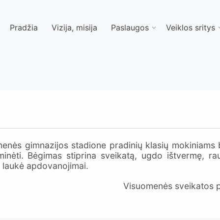
Pradžia
Vizija, misija
Paslaugos
Veiklos sritys
nės gimnazijos stadione pradinių klasių mokiniams
minėti. Bėgimas stiprina sveikatą, ugdo ištvermę, 
ų laukė apdovanojimai.
Visuomenės sveikatos pr