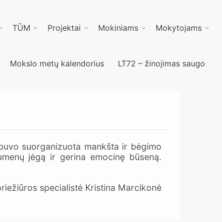
TŪM
Projektai
Mokiniams
Mokytojams
Mokslo metų kalendorius
LT72 – žinojimas saugo
 buvo suorganizuota mankšta ir bėgimo
raumenų jėgą ir gerina emocinę būseną.
iežiūros specialistė Kristina Marcikonė