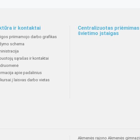
ktūra ir kontaktai
Centralizuotas priėmimas 
švietimo įstaigas
aigos priimamojo darbo grafikas
dymo schema
inistracija
buotojų sąrašas ir kontaktai
druomenė
ormacija apie padalinius
kursai į laisvas darbo vietas
Akmenės rajono Akmenės gimnazi