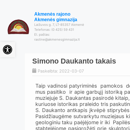
Akmenės rajono
Akmenės gimnazija
Laižuvos g. 7, LT-85357 Akmenė
Telefonas: (0 425) 59 431
El. paštas:
rastine@akmenesgimnazija.lt
Open toolbar
Simono Daukanto takais
Paskelbta: 2022-03-07
Taip vadinosi patyriminės pamokos dev
mus pasitiko ir apie garbųjį istoriką pa
muziejuje S. Daukantas pasirodė kitaip
kuriuose istorikas praleido tris pasku
S. Daukanto antkapis įkvėpė stiprybės (
Pasidžiaugėme sutvarkytu muziejaus kie
geologiniu taku paėjėjome ir iki Papil
stabtelėjome pasigrožėti prie skulpto