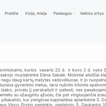
Pradžia
Vizija, misija
Paslaugos
Veiklos sritys
intokams, kurios vasario 22 d. ir kovo 2 d. vyko S. D
sakojo muziejininkė Elena Sakalė. Mokiniai atidžiai kla
, negu daug kartų matytas vadovėliuose. Ir jo nuopeln
tiniuosius gyvenimo metus, tarsi nušvito kitomis spalv
sako, privalu jį perskaityti ir paliesti, nes pasakojama
meliu su užaugintu ąžuolu, čia pat vingiuojančia srau
ės piliakalnio, kur įrengtose kapinaitėse aplankėme S
riaus Vinco Grybo paminklo, pastatyto S. Daukantui 