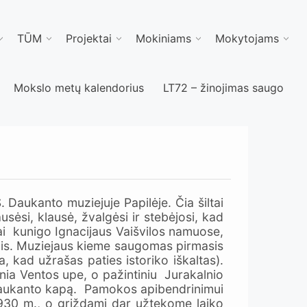
TŪM
Projektai
Mokiniams
Mokytojams
Mokslo metų kalendorius
LT72 – žinojimas saugo
aukanto muziejuje Papilėje. Čia šiltai
usėsi, klausė, žvalgėsi ir stebėjosi, kad
ai kunigo Ignacijaus Vaišvilos namuose,
omis. Muziejaus kieme saugomas pirmasis
, kad užrašas paties istoriko iškaltas).
nia Ventos upe, o pažintiniu Jurakalnio
. Daukanto kapą. Pamokos apibendrinimui
1930 m., o grįždami dar užtekome laiko