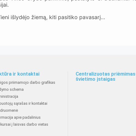
jai.
eni išlydėjo žiemą, kiti pasitiko pavasarį…
ktūra ir kontaktai
Centralizuotas priėmimas 
švietimo įstaigas
aigos priimamojo darbo grafikas
dymo schema
inistracija
buotojų sąrašas ir kontaktai
druomenė
ormacija apie padalinius
kursai į laisvas darbo vietas