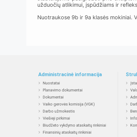
užduočių atlikimui, įspūdžiams ir refleksi
Nuotraukose 9b ir 9a klasės mokiniai. Vi
Administracinė informacija
Stru
Nuostatai
Įst
Planavimo dokumentai
Val
Dokumentai
Adm
Vaiko gerovės komisija (VGK)
Dar
Darbo užmokestis
Ben
Viešieji pirkimai
Inf
Biudžeto vykdymo ataskaitų rinkiniai
Kon
Finansinių ataskaitų rinkiniai