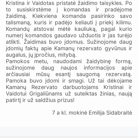
Kristina ir Vaidotas pristatė žaidimo taisykles. Po
to susiskirstėme į komandas ir pradėjome
žaidimą. Kiekviena komanda pasirinko savo
talismaną, kuris ir padėjo keliauti į priekį kilimu.
Komandų atstovai mėtė kauliuką, pagal kurio
numerį komandos gaudavo užduotis ir jas turėjo
atlikti. Žaidimas buvo įdomus. Sužinojome daug
įdomių faktų apie Kamanų rezervato gyvūnus ir
augalus, jų įpročius, mitybą.
Pamokos metu, naudodami žaidybinę formą,
sužinojome daug naujos informacijos apie
arčiausiai mūsų esantį saugomą rezervatą.
Pamoka buvo įdomi ir smagi. Už tai dėkojame
Kamanų Rezervato darbuotojams Kristinai ir
Vaidotui Grigaliūnams už suteiktas žinias, naują
patirtį ir už saldžius prizus!
7 a kl. mokinė Emilija Sidabraitė