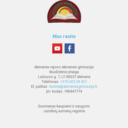
Mus rasite
Akmenės rajono Akmenės gimnazija
Biudžetinė įstaiga
Laižuvos g. 7, LT-85357 Akmenė
Telefonas:
+370 425 59 431
El. paštas:
rastine@akmenesgimnazija.lt
Įm. kodas: 190447774
Duomenys kaupiami ir saugomi
Juridinių asmenų registre