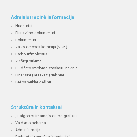
Administracinė informacija
Nuostatai
Planavimo dokumentai
Dokumentai
Vaiko gerovės komisija (VGK)
Darbo užmokestis
Viešieji pirkimai
Biudžeto vykdymo ataskaitų rinkiniai
Finansinių ataskaitų rinkiniai
Lėšos veiklai viešinti
Struktūra ir kontaktai
Įstaigos priimamojo darbo grafikas
Valdymo schema
Administracija
Darbuotojų sąrašas ir kontaktai