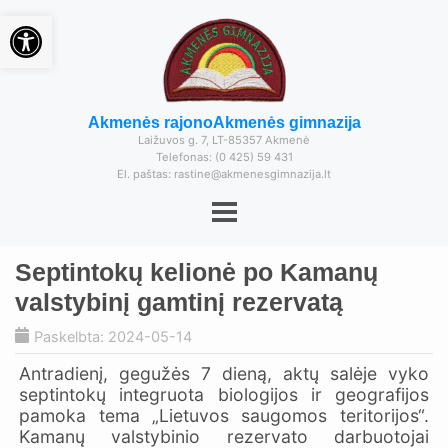
Open toolbar
Akmenės rajono
Akmenės gimnazija
Laižuvos g. 7, LT-85357 Akmenė
Telefonas: (0 425) 59 431
El. paštas: rastine@akmenesgimnazija.lt
Septintokų kelionė po Kamanų
valstybinį gamtinį rezervatą
Paskelbta: 2024-05-14
Antradienį, gegužės 7 dieną, aktų salėje vyko
septintokų integruota biologijos ir geografijos
pamoka tema „Lietuvos saugomos teritorijos“.
Kamanų valstybinio rezervato darbuotojai