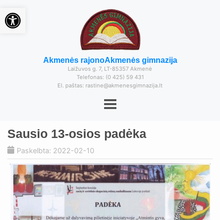
Open toolbar
Akmenės rajono
Akmenės gimnazija
Laižuvos g. 7, LT-85357 Akmenė
Telefonas: (0 425) 59 431
El. paštas: rastine@akmenesgimnazija.lt
Sausio 13-osios padėka
Paskelbta: 2022-02-10