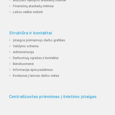
Biudžeto vykdymo ataskaitų rinkiniai
Finansinių ataskaitų rinkiniai
Lėšos veiklai viešinti
Struktūra ir kontaktai
Įstaigos priimamojo darbo grafikas
Valdymo schema
Administracija
Darbuotojų sąrašas ir kontaktai
Bendruomenė
Informacija apie padalinius
Konkursai į laisvas darbo vietas
Centralizuotas priėmimas į švietimo įstaigas