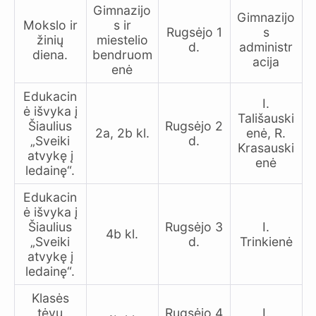
Gimnazijo
Gimnazijo
Mokslo ir
s ir
Rugsėjo 1
s
žinių
miestelio
d.
administr
diena.
bendruom
acija
enė
Edukacin
I.
ė išvyka į
Tališauski
Šiaulius
Rugsėjo 2
2a, 2b kl.
enė, R.
„Sveiki
d.
Krasauski
atvykę į
enė
ledainę“.
Edukacin
ė išvyka į
Šiaulius
Rugsėjo 3
I.
4b kl.
„Sveiki
d.
Trinkienė
atvykę į
ledainę“.
Klasės
tėvų
Rugsėjo 4
I.