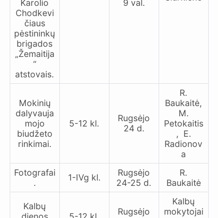
Karolio
9 val.
Chodkevi
čiaus
pėstininkų
brigados
„Žemaitija
“
atstovais.
R.
Mokinių
Baukaitė,
dalyvauja
M.
Rugsėjo
mojo
5-12 kl.
Petokaitis
24 d.
biudžeto
, E.
rinkimai.
Radionov
a
Fotografai
Rugsėjo
R.
1-IVg kl.
.
24-25 d.
Baukaitė
Kalbų
Kalbų
Rugsėjo
mokytojai
dienos
5-12 kl.