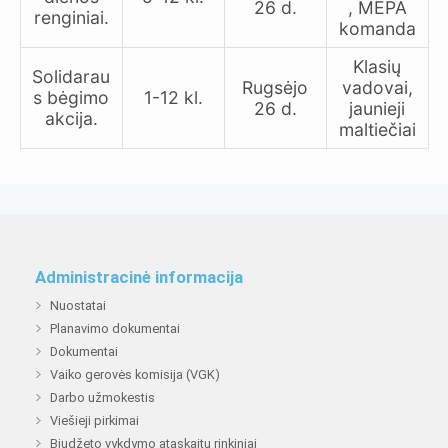
26 d.
, MEPA
renginiai.
komanda
Klasių
Solidarau
Rugsėjo
vadovai,
s bėgimo
1-12 kl.
26 d.
jaunieji
akcija.
maltiečiai
Administracinė informacija
Nuostatai
Planavimo dokumentai
Dokumentai
Vaiko gerovės komisija (VGK)
Darbo užmokestis
Viešieji pirkimai
Biudžeto vykdymo ataskaitų rinkiniai