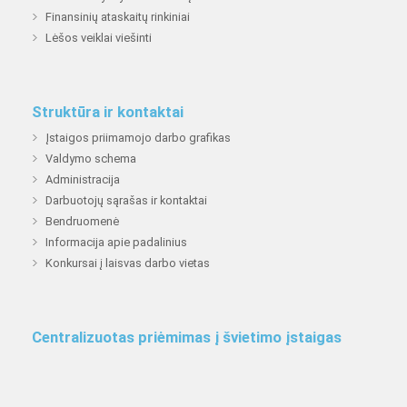
Finansinių ataskaitų rinkiniai
Lėšos veiklai viešinti
Struktūra ir kontaktai
Įstaigos priimamojo darbo grafikas
Valdymo schema
Administracija
Darbuotojų sąrašas ir kontaktai
Bendruomenė
Informacija apie padalinius
Konkursai į laisvas darbo vietas
Centralizuotas priėmimas į švietimo įstaigas