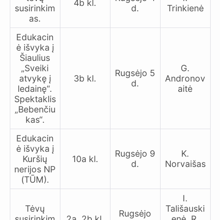
4b kl.
susirinkim
d.
Trinkienė
as.
Edukacin
ė išvyka į
Šiaulius
„Sveiki
G.
Rugsėjo 5
atvykę į
3b kl.
Andronov
d.
ledainę“.
aitė
Spektaklis
„Bebenčiu
kas“.
Edukacin
ė išvyka į
Rugsėjo 9
K.
Kuršių
10a kl.
d.
Norvaišas
nerijos NP
(TŪM).
I.
Tėvų
Tališauski
Rugsėjo
susirinkim
2a, 2b kl.
enė, R.