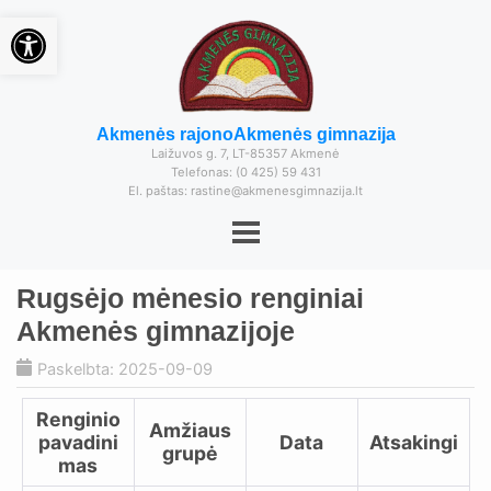
Open toolbar
Akmenės rajono
Akmenės gimnazija
Laižuvos g. 7, LT-85357 Akmenė
Telefonas: (0 425) 59 431
El. paštas: rastine@akmenesgimnazija.lt
Rugsėjo mėnesio renginiai
Akmenės gimnazijoje
Paskelbta: 2025-09-09
Renginio
Amžiaus
pavadini
Data
Atsakingi
grupė
mas