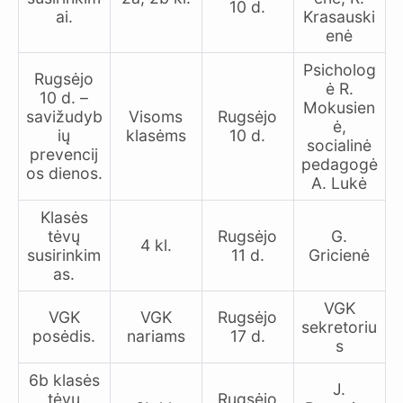
10 d.
ai.
Krasauski
enė
Psicholog
Rugsėjo
ė R.
10 d. –
Mokusien
savižudyb
Visoms
Rugsėjo
ė,
ių
klasėms
10 d.
socialinė
prevencij
pedagogė
os dienos.
A. Lukė
Klasės
tėvų
Rugsėjo
G.
4 kl.
susirinkim
11 d.
Gricienė
as.
VGK
VGK
VGK
Rugsėjo
sekretoriu
posėdis.
nariams
17 d.
s
6b klasės
J.
tėvų
Rugsėjo