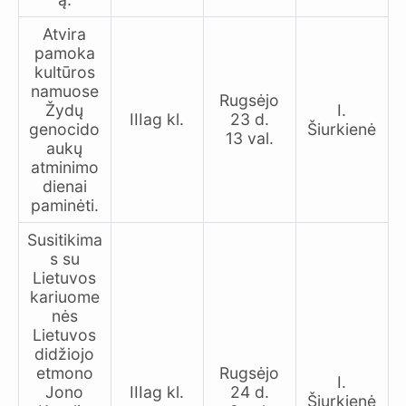
Atvira
pamoka
kultūros
namuose
Rugsėjo
Žydų
I.
IIIag kl.
23 d.
genocido
Šiurkienė
13 val.
aukų
atminimo
dienai
paminėti.
Susitikima
s su
Lietuvos
kariuome
nės
Lietuvos
didžiojo
etmono
Rugsėjo
I.
Jono
IIIag kl.
24 d.
Šiurkienė