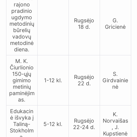
rajono
pradinio
ugdymo
Rugsėjo
G.
metodinių
18 d.
Gricienė
būrelių
vadovų
metodinė
diena.
M. K.
Čiurlionio
150-ųjų
S.
Rugsėjo
gimimo
1-12 kl.
Girdvainie
22 d.
metinių
nė
paminėjim
as.
Edukacin
K.
ė išvyka į
Rugsėjo
Norvaišas
Taliną-
5-12 kl.
22-24 d.
, J.
Stokholm
Kupstienė
ą.