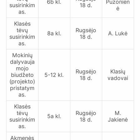
6b kl.
Puzonien
susirinkim
18 d.
ė
as.
Klasės
tėvų
Rugsėjo
8a kl.
A. Lukė
susirinkim
18 d.
as.
Mokinių
dalyvauja
mojo
Rugsėjo
Klasių
biudžeto
5-12 kl.
18 d.
vadovai
(projekto)
pristatym
as.
Klasės
tėvų
Rugsėjo
M.
5a kl.
susirinkim
18 d.
Jakienė
as.
Akmenės