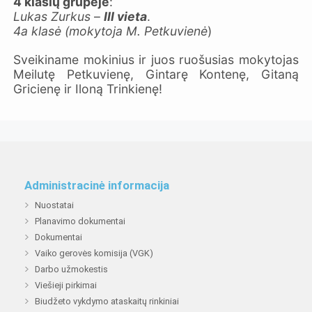
4 klasių grupėje
:
Lukas Zurkus
–
III vieta
.
4a klasė (mokytoja M. Petkuvienė
)
Sveikiname mokinius ir juos ruošusias mokytojas
Meilutę Petkuvienę, Gintarę Kontenę, Gitaną
Gricienę ir Iloną Trinkienę!
Administracinė informacija
Nuostatai
Planavimo dokumentai
Dokumentai
Vaiko gerovės komisija (VGK)
Darbo užmokestis
Viešieji pirkimai
Biudžeto vykdymo ataskaitų rinkiniai