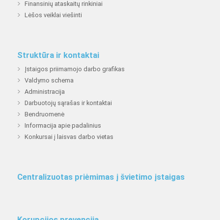
Finansinių ataskaitų rinkiniai
Lėšos veiklai viešinti
Struktūra ir kontaktai
Įstaigos priimamojo darbo grafikas
Valdymo schema
Administracija
Darbuotojų sąrašas ir kontaktai
Bendruomenė
Informacija apie padalinius
Konkursai į laisvas darbo vietas
Centralizuotas priėmimas į švietimo įstaigas
Korupcijos prevencija