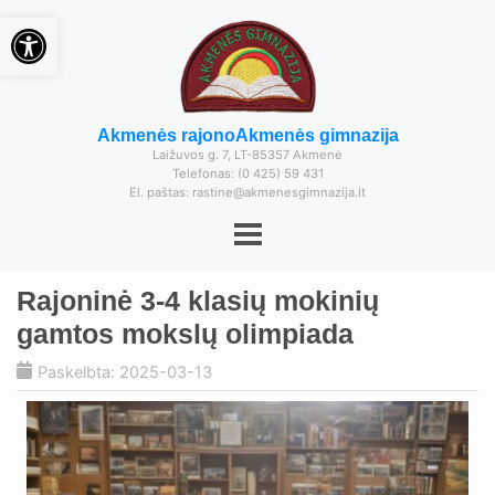
Open toolbar
Akmenės rajono
Akmenės gimnazija
Laižuvos g. 7, LT-85357 Akmenė
Telefonas: (0 425) 59 431
El. paštas: rastine@akmenesgimnazija.lt
Rajoninė 3-4 klasių mokinių
gamtos mokslų olimpiada
Paskelbta: 2025-03-13