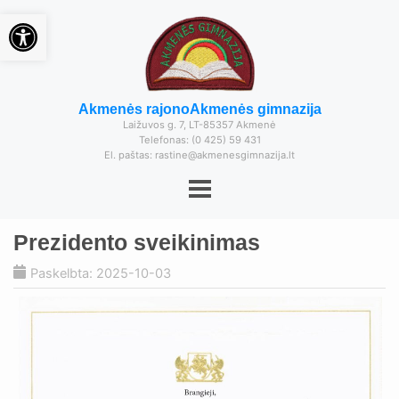
Open toolbar
Akmenės rajono
Akmenės gimnazija
Laižuvos g. 7, LT-85357 Akmenė
Telefonas: (0 425) 59 431
El. paštas: rastine@akmenesgimnazija.lt
Prezidento sveikinimas
Paskelbta: 2025-10-03