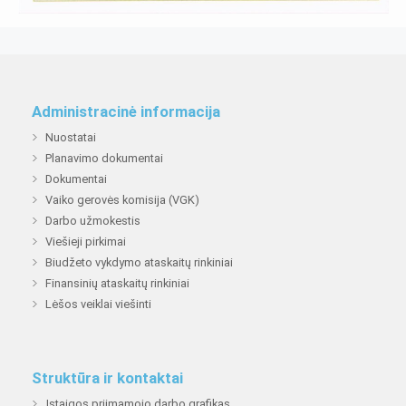
Administracinė informacija
Nuostatai
Planavimo dokumentai
Dokumentai
Vaiko gerovės komisija (VGK)
Darbo užmokestis
Viešieji pirkimai
Biudžeto vykdymo ataskaitų rinkiniai
Finansinių ataskaitų rinkiniai
Lėšos veiklai viešinti
Struktūra ir kontaktai
Įstaigos priimamojo darbo grafikas