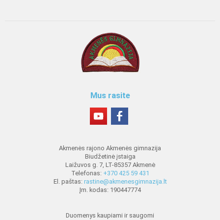
Mus rasite
Akmenės rajono Akmenės gimnazija
Biudžetinė įstaiga
Laižuvos g. 7, LT-85357 Akmenė
Telefonas:
+370 425 59 431
El. paštas:
rastine@akmenesgimnazija.lt
Įm. kodas: 190447774
Duomenys kaupiami ir saugomi