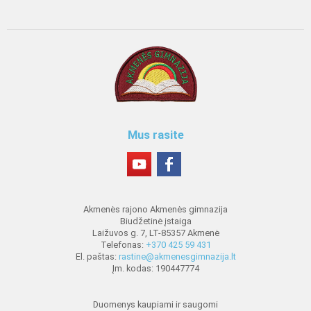
Mus rasite
Akmenės rajono Akmenės gimnazija
Biudžetinė įstaiga
Laižuvos g. 7, LT-85357 Akmenė
Telefonas:
+370 425 59 431
El. paštas:
rastine@akmenesgimnazija.lt
Įm. kodas: 190447774
Duomenys kaupiami ir saugomi