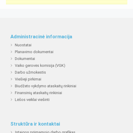
Administracinė informacija
Nuostatai
Planavimo dokumentai
Dokumentai
Vaiko gerovės komisija (VGK)
Darbo užmokestis
Viešieji pirkimai
Biudžeto vykdymo ataskaitų rinkiniai
Finansinių ataskaitų rinkiniai
Lėšos veiklai viešinti
Struktūra ir kontaktai
Įstaigos priimamojo darbo grafikas