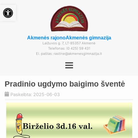
Open toolbar
Akmenės rajono
Akmenės gimnazija
Laižuvos g. 7, LT-85357 Akmenė
Telefonas: (0 425) 59 431
El. paštas: rastine@akmenesgimnazija.lt
Pradinio ugdymo baigimo šventė
Paskelbta: 2025-06-03