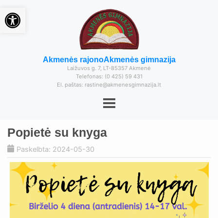
Open toolbar
Akmenės rajono
Akmenės gimnazija
Laižuvos g. 7, LT-85357 Akmenė
Telefonas: (0 425) 59 431
El. paštas: rastine@akmenesgimnazija.lt
Popietė su knyga
Paskelbta: 2024-05-30