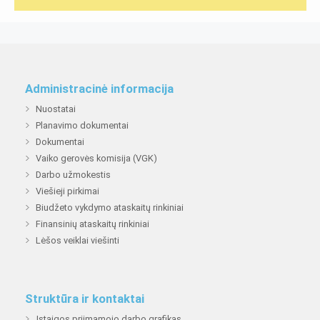
Administracinė informacija
Nuostatai
Planavimo dokumentai
Dokumentai
Vaiko gerovės komisija (VGK)
Darbo užmokestis
Viešieji pirkimai
Biudžeto vykdymo ataskaitų rinkiniai
Finansinių ataskaitų rinkiniai
Lėšos veiklai viešinti
Struktūra ir kontaktai
Įstaigos priimamojo darbo grafikas