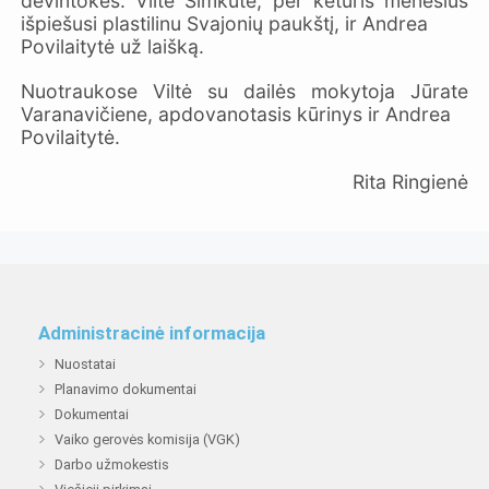
devintokės: Viltė Šimkutė, per keturis mėnesius
išpiešusi plastilinu Svajonių paukštį, ir Andrea
Povilaitytė už laišką.
Nuotraukose Viltė su dailės mokytoja Jūrate
Varanavičiene, apdovanotasis kūrinys ir Andrea
Povilaitytė.
Rita Ringienė
Administracinė informacija
Nuostatai
Planavimo dokumentai
Dokumentai
Vaiko gerovės komisija (VGK)
Darbo užmokestis