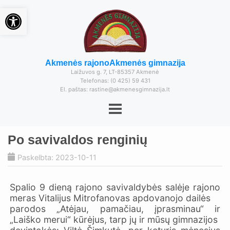
Open toolbar
Akmenės rajono
Akmenės gimnazija
Laižuvos g. 7, LT-85357 Akmenė
Telefonas: (0 425) 59 431
El. paštas: rastine@akmenesgimnazija.lt
Po savivaldos renginių
Paskelbta: 2023-10-11
Spalio 9 dieną rajono savivaldybės salėje rajono
meras Vitalijus Mitrofanovas apdovanojo dailės
parodos „Atėjau, pamačiau, įprasminau“ ir
„Laiško merui“ kūrėjus, tarp jų ir mūsų gimnazijos