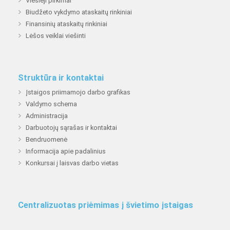
Viešieji pirkimai
Biudžeto vykdymo ataskaitų rinkiniai
Finansinių ataskaitų rinkiniai
Lėšos veiklai viešinti
Struktūra ir kontaktai
Įstaigos priimamojo darbo grafikas
Valdymo schema
Administracija
Darbuotojų sąrašas ir kontaktai
Bendruomenė
Informacija apie padalinius
Konkursai į laisvas darbo vietas
Centralizuotas priėmimas į švietimo įstaigas