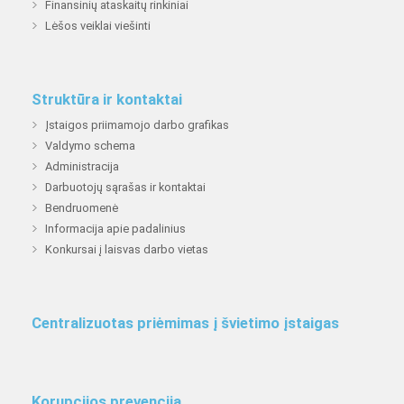
Finansinių ataskaitų rinkiniai
Lėšos veiklai viešinti
Struktūra ir kontaktai
Įstaigos priimamojo darbo grafikas
Valdymo schema
Administracija
Darbuotojų sąrašas ir kontaktai
Bendruomenė
Informacija apie padalinius
Konkursai į laisvas darbo vietas
Centralizuotas priėmimas į švietimo įstaigas
Korupcijos prevencija