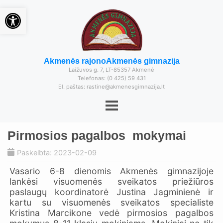
Open toolbar
Akmenės rajono
Akmenės gimnazija
Laižuvos g. 7, LT-85357 Akmenė
Telefonas: (0 425) 59 431
El. paštas: rastine@akmenesgimnazija.lt
Pirmosios pagalbos mokymai
Paskelbta: 2023-02-09
Vasario 6-8 dienomis Akmenės gimnazijoje
lankėsi visuomenės sveikatos priežiūros
paslaugų koordinatorė Justina Jagminienė ir
kartu su visuomenės sveikatos specialiste
Kristina Marcikone vedė pirmosios pagalbos