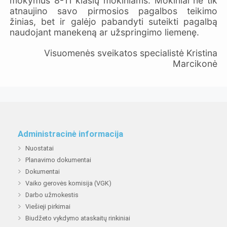
mokymus 8-11 klasių mokiniams. Mokiniai ne tik
atnaujino savo pirmosios pagalbos teikimo
žinias, bet ir galėjo pabandyti suteikti pagalbą
naudojant manekeną ar užspringimo liemenę.
Visuomenės sveikatos specialistė Kristina
Marcikonė
Administracinė informacija
Nuostatai
Planavimo dokumentai
Dokumentai
Vaiko gerovės komisija (VGK)
Darbo užmokestis
Viešieji pirkimai
Biudžeto vykdymo ataskaitų rinkiniai