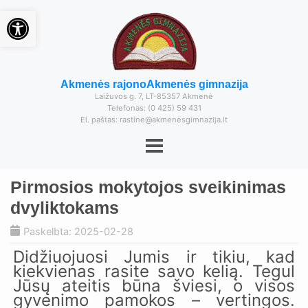
Open toolbar
Akmenės rajono
Akmenės gimnazija
Laižuvos g. 7, LT-85357 Akmenė
Telefonas: (0 425) 59 431
El. paštas: rastine@akmenesgimnazija.lt
Pirmosios mokytojos sveikinimas
dvyliktokams
Paskelbta: 2025-02-28
Didžiuojuosi Jumis ir tikiu, kad
kiekvienas rasite savo kelią. Tegul
Jūsų ateitis būna šviesi, o visos
gyvenimo pamokos – vertingos.