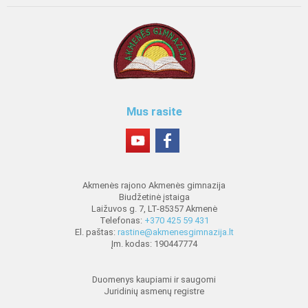
Mus rasite
Akmenės rajono Akmenės gimnazija
Biudžetinė įstaiga
Laižuvos g. 7, LT-85357 Akmenė
Telefonas:
+370 425 59 431
El. paštas:
rastine@akmenesgimnazija.lt
Įm. kodas: 190447774
Duomenys kaupiami ir saugomi
Juridinių asmenų registre