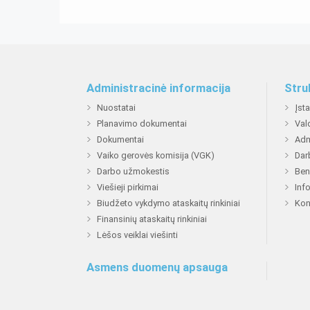
Administracinė informacija
Stru
Nuostatai
Įst
Planavimo dokumentai
Val
Dokumentai
Adm
Vaiko gerovės komisija (VGK)
Dar
Darbo užmokestis
Ben
Viešieji pirkimai
Inf
Biudžeto vykdymo ataskaitų rinkiniai
Kon
Finansinių ataskaitų rinkiniai
Lėšos veiklai viešinti
Asmens duomenų apsauga