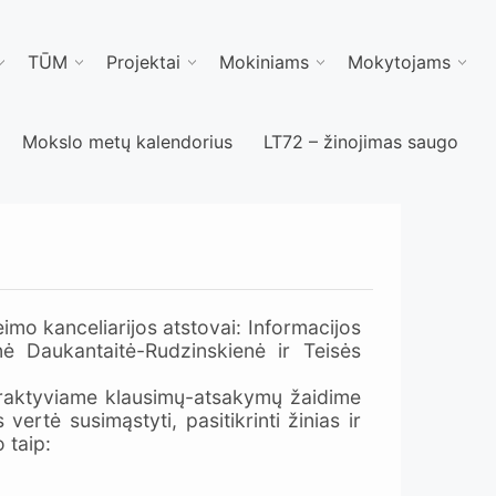
TŪM
Projektai
Mokiniams
Mokytojams
Mokslo metų kalendorius
LT72 – žinojimas saugo
mo kanceliarijos atstovai: Informacijos
nė Daukantaitė-Rudzinskienė ir Teisės
teraktyviame klausimų-atsakymų žaidime
ertė susimąstyti, pasitikrinti žinias ir
 taip: