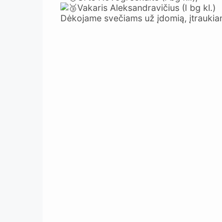
Vakaris Aleksandravičius (I bg kl.)
Dėkojame svečiams už įdomią, įtraukianč