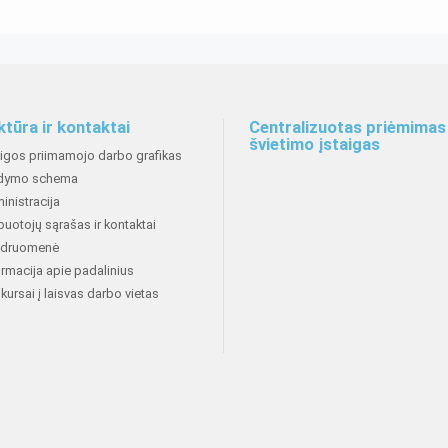
ktūra ir kontaktai
Centralizuotas priėmimas 
švietimo įstaigas
aigos priimamojo darbo grafikas
dymo schema
inistracija
buotojų sąrašas ir kontaktai
druomenė
ormacija apie padalinius
kursai į laisvas darbo vietas