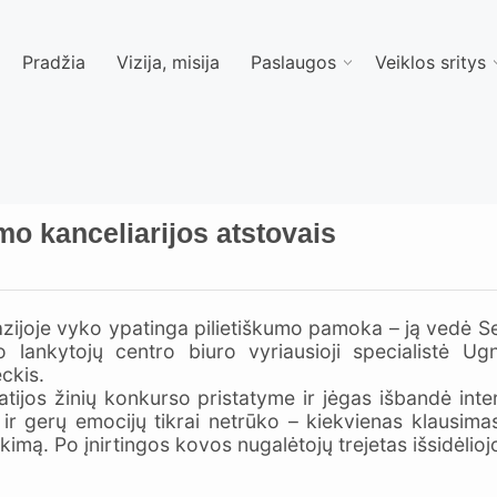
Pradžia
Vizija, misija
Paslaugos
Veiklos sritys
o kanceliarijos atstovais
zijoje vyko ypatinga pilietiškumo pamoka – ją vedė Sei
lankytojų centro biuro vyriausioji specialistė Ug
ckis.
tijos žinių konkurso pristatyme ir jėgas išbandė in
r gerų emocijų tikrai netrūko – kiekvienas klausimas v
kimą. Po įnirtingos kovos nugalėtojų trejetas išsidėliojo