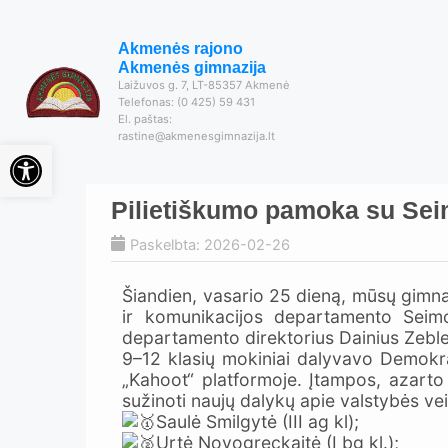
Akmenės rajono
Akmenės gimnazija
Laižuvos g. 7, LT-85357 Akmenė
Telefonas: (0 425) 59 431
El. paštas:
rastine@akmenesgimnazija.lt
Open toolbar
Pilietiškumo pamoka su Seim
Paskelbta: 2026-02-26
Šiandien, vasario 25 dieną, mūsų gimna
ir komunikacijos departamento Seimo 
departamento direktorius Dainius Zeble
9–12 klasių mokiniai dalyvavo Demokra
„Kahoot“ platformoje. Įtampos, azarto i
sužinoti naujų dalykų apie valstybės vei
Saulė Smilgytė (III ag kl);
Urtė Novogreckaitė (I bg kl.);