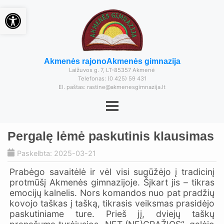
Open toolbar
Akmenės rajono
Akmenės gimnazija
Laižuvos g. 7, LT-85357 Akmenė
Telefonas: (0 425) 59 431
El. paštas: rastine@akmenesgimnazija.lt
Pergalę lėmė paskutinis klausimas
Paskelbta: 2025-03-21
Prabėgo savaitėlė ir vėl visi sugūžėjo į tradicinį
protmūšį Akmenės gimnazijoje. Šįkart jis – tikras
emocijų kalnelis. Nors komandos nuo pat pradžių
kovojo taškas į tašką, tikrasis veiksmas prasidėjo
paskutiniame ture. Prieš jį, dviejų taškų