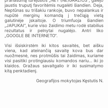
pranašumą turėjusios „NET (NE)GRAŽIOS“, galėjo
jaustis truputį favoritėmis nugalėti šiandien. Deja,
Neptūnas su trišakiu rankoje, buvo nepalankus ir
nupūtė merginų komandą į trečiąją vietą
galutinėje įskaitoje. O triumfuoja šiandien
„JAPUKAI“, kurie viso žaidimo metu rodė stabilius
rezultatus ir pelnytai nugalėjo. Antri liko
„GOOGLE BE INTERNETO“.
Visi išsiskirstėm iki kitos savaitės, bet aišku
viena, kad ateinančią savaitę kova bus dar
nuožmesnė, nes protmūšis tai žaidimas, kuriame
visi pasitiki protingiausiu komandos nariu… iki jo
klaidos. Gražaus savaitgalio ir iki susimatymo
kitą penktadienį.
Geografijos mokytojas Kęstutis N.