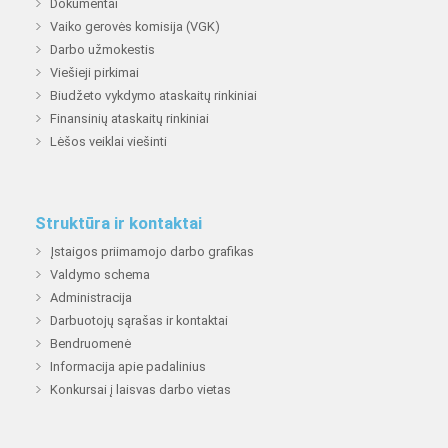
Dokumentai
Vaiko gerovės komisija (VGK)
Darbo užmokestis
Viešieji pirkimai
Biudžeto vykdymo ataskaitų rinkiniai
Finansinių ataskaitų rinkiniai
Lėšos veiklai viešinti
Struktūra ir kontaktai
Įstaigos priimamojo darbo grafikas
Valdymo schema
Administracija
Darbuotojų sąrašas ir kontaktai
Bendruomenė
Informacija apie padalinius
Konkursai į laisvas darbo vietas