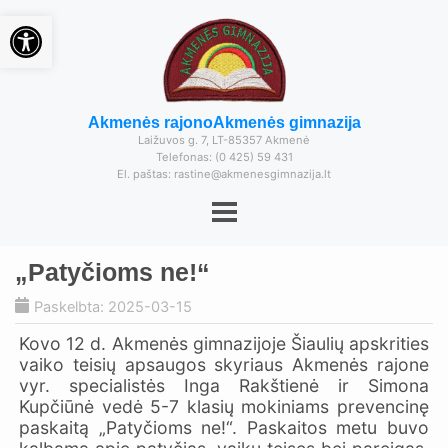
Open toolbar
Akmenės rajono
Akmenės gimnazija
Laižuvos g. 7, LT-85357 Akmenė
Telefonas: (0 425) 59 431
El. paštas: rastine@akmenesgimnazija.lt
„Patyčioms ne!“
Paskelbta: 2025-03-15
Kovo 12 d. Akmenės gimnazijoje Šiaulių apskrities
vaiko teisių apsaugos skyriaus Akmenės rajone
vyr. specialistės Inga Rakštienė ir Simona
Kupčiūnė vedė 5-7 klasių mokiniams prevencinę
paskaitą „Patyčioms ne!“. Paskaitos metu buvo