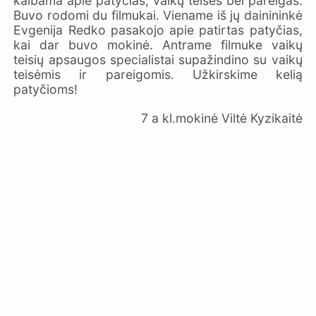
kalbama apie patyčias, vaikų teises bei pareigas.
Buvo rodomi du filmukai. Viename iš jų dainininkė
Evgenija Redko pasakojo apie patirtas patyčias,
kai dar buvo mokinė. Antrame filmuke vaikų
teisių apsaugos specialistai supažindino su vaikų
teisėmis ir pareigomis. Užkirskime kelią
patyčioms!
7 a kl.mokinė Viltė Kyzikaitė