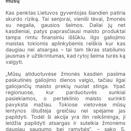
mūsų
Kas penktas Lietuvos gyventojas šiandien patiria
skurdo riziką. Tai senjorai, vieniši tėvai, žmonės
su negalia, gausios šeimos. Daliai jų net
kasdieniai, patys paprasčiausi maisto produktai
tampa rimtu finansiniu iššūkiu. Ilgo galiojimo
maistas tokiomis aplinkybėmis reiškia kur kas
daugiau nei atsargas – tai tam tikras stabilumo
jausmas ir užtikrintumas, kad rytoj šeima turės ką
valgyti.
„Mūsų atiduotuvėse žmonės kasdien pasiima
paskutinės galiojimo dienos valgio, tačiau ilgai
galiojančių maisto prekių nuolat stinga. Ypač
regionuose, kur parduotuvės sunkiai
pasiekiamos, o perteklinio maisto surinkti
pavyksta mažiau. Tokiose vietovėse mūsų
lentynos ištuštėja greičiau nei spėjame jas
papildyti. Todėl ši akcija yra itin reikšminga, ji
leidžia papildyti atsargas ir suteikia žmonėms
daugiau saugumo bei ramybės“, – sako S.