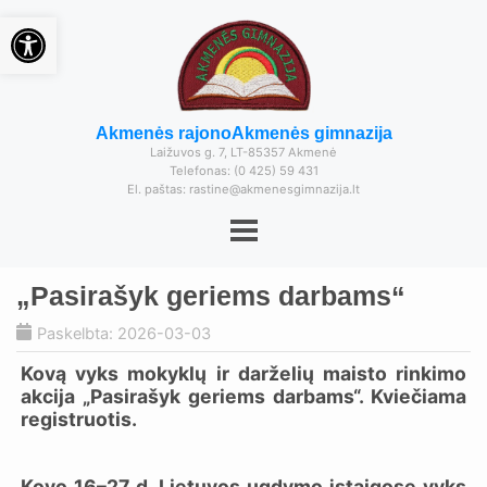
Open toolbar
Akmenės rajono
Akmenės gimnazija
Laižuvos g. 7, LT-85357 Akmenė
Telefonas: (0 425) 59 431
El. paštas: rastine@akmenesgimnazija.lt
„Pasirašyk geriems darbams“
Paskelbta: 2026-03-03
Kovą vyks mokyklų ir darželių maisto rinkimo
akcija „Pasirašyk geriems darbams“. Kviečiama
registruotis.
Kovo 16–27 d. Lietuvos ugdymo įstaigose vyks