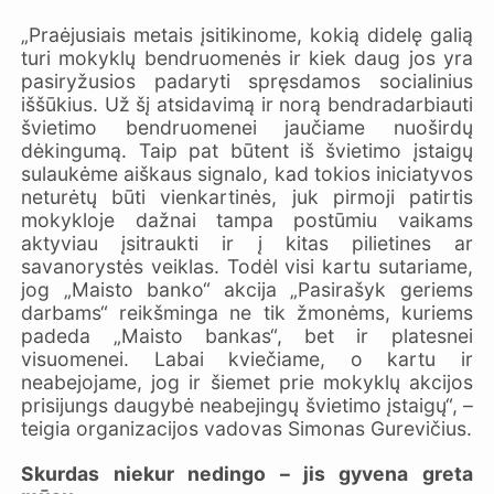
„Praėjusiais metais įsitikinome, kokią didelę galią
turi mokyklų bendruomenės ir kiek daug jos yra
pasiryžusios padaryti spręsdamos socialinius
iššūkius. Už šį atsidavimą ir norą bendradarbiauti
švietimo bendruomenei jaučiame nuoširdų
dėkingumą. Taip pat būtent iš švietimo įstaigų
sulaukėme aiškaus signalo, kad tokios iniciatyvos
neturėtų būti vienkartinės, juk pirmoji patirtis
mokykloje dažnai tampa postūmiu vaikams
aktyviau įsitraukti ir į kitas pilietines ar
savanorystės veiklas. Todėl visi kartu sutariame,
jog „Maisto banko“ akcija „Pasirašyk geriems
darbams“ reikšminga ne tik žmonėms, kuriems
padeda „Maisto bankas“, bet ir platesnei
visuomenei. Labai kviečiame, o kartu ir
neabejojame, jog ir šiemet prie mokyklų akcijos
prisijungs daugybė neabejingų švietimo įstaigų“, –
teigia organizacijos vadovas Simonas Gurevičius.
Skurdas niekur nedingo – jis gyvena greta