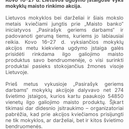
mokyklų maisto rinkimo akcija.
Lietuvos mokyklos bei darželiai ir šiais mokslo
metais kviečiami jungtis prie „Maisto banko“
iniciatyvos „Pasirašyk geriems darbams“ ir
padovanoti gerumą tiems, kuriems jo labiausiai
reikia. Kovo 16–27 d. vyksiančios mokyklų
akcijos metu kiekviena ugdymo įstaiga galės
prisidėti rinkdama ilgo galiojimo maisto
produktus savo bendruomenėje, o visi surinkti
produktai pasieks stokojančius žmones visoje
Lietuvoje.
Prieš metus vykusioje „Pasirašyk geriems
darbams“ mokyklų akcijoje dalyvavo net 274
švietimo įstaigos, kurios kartu paaukojo 54850
vienetų ilgo galiojimo maisto produktų. Šįkart
tikimasi dar didesnio įsitraukimo – organizatoriai
pabrėžia, kad prie akcijos kviečiamos prisijungti
ne tik mokyklos, ar darželiai, bet ir kitos švietimo
bendruomenės.