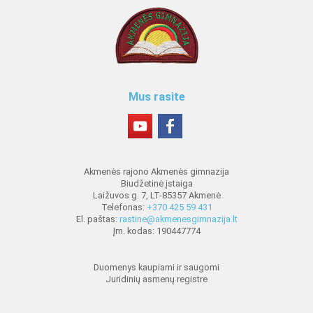
Mus rasite
Akmenės rajono Akmenės gimnazija
Biudžetinė įstaiga
Laižuvos g. 7, LT-85357 Akmenė
Telefonas:
+370 425 59 431
El. paštas:
rastine@akmenesgimnazija.lt
Įm. kodas: 190447774
Duomenys kaupiami ir saugomi
Juridinių asmenų registre