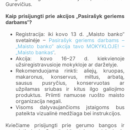
Gurevičius.
Kaip prisijungti prie akcijos „Pasirašyk geriems
darbams“?
Registracija: iki kovo 13 d. „Maisto banko“
svetainėje –
Pasirašyk geriems darbams –
„Maisto banko“ akcija tavo MOKYKLOJE! –
„Maisto bankas“
.
Akcija: kovo 16–27 d. kiekvienoje
užsiregistravusioje mokykloje ar darželyje.
Rekomenduojama rinkti: aliejų, kruopas,
makaronus, konservus, miltus, arbatą,
sausus pusryčius, konservuotas ar
užpilamas sriubas ir kitus ilgo galiojimo
produktus. Priimti namuose ruošto maisto
organizacija negali.
Visoms dalyvaujančioms įstaigoms bus
pateikta vizualinė medžiaga bei instrukcijos.
Kviečiame prisijungti prie gerumo bangos ir