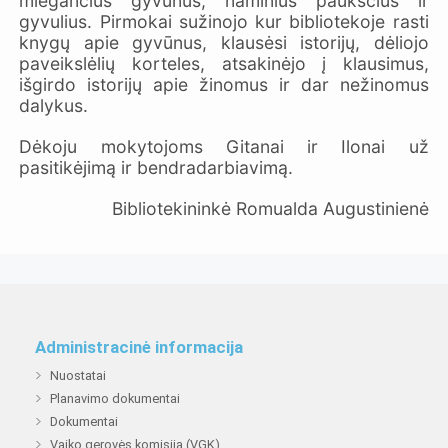
miegančius gyvūnus, naminius paukščius ir
gyvulius. Pirmokai sužinojo kur bibliotekoje rasti
knygų apie gyvūnus, klausėsi istorijų, dėliojo
paveikslėlių korteles, atsakinėjo į klausimus,
išgirdo istorijų apie žinomus ir dar nežinomus
dalykus.
Dėkoju mokytojoms Gitanai ir Ilonai už
pasitikėjimą ir bendradarbiavimą.
Bibliotekininkė Romualda Augustinienė
Administracinė informacija
Nuostatai
Planavimo dokumentai
Dokumentai
Vaiko gerovės komisija (VGK)