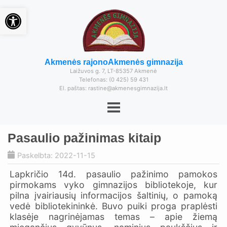
Open toolbar
Akmenės rajono
Akmenės gimnazija
Laižuvos g. 7, LT-85357 Akmenė
Telefonas: (0 425) 59 431
El. paštas: rastine@akmenesgimnazija.lt
Pasaulio pažinimas kitaip
Paskelbta: 2022-11-15
Lapkričio 14d. pasaulio pažinimo pamokos
pirmokams vyko gimnazijos bibliotekoje, kur
pilna įvairiausių informacijos šaltinių, o pamoką
vedė bibliotekininkė. Buvo puiki proga praplėsti
klasėje nagrinėjamas temas – apie žiemą