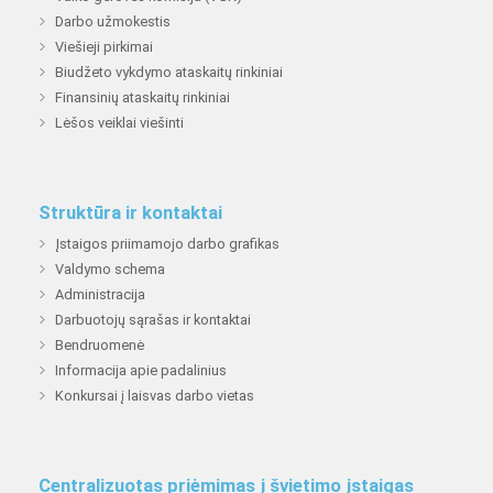
Darbo užmokestis
Viešieji pirkimai
Biudžeto vykdymo ataskaitų rinkiniai
Finansinių ataskaitų rinkiniai
Lėšos veiklai viešinti
Struktūra ir kontaktai
Įstaigos priimamojo darbo grafikas
Valdymo schema
Administracija
Darbuotojų sąrašas ir kontaktai
Bendruomenė
Informacija apie padalinius
Konkursai į laisvas darbo vietas
Centralizuotas priėmimas į švietimo įstaigas