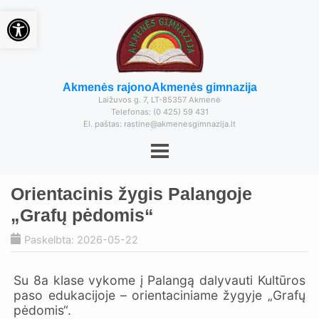
Open toolbar
Akmenės rajono
Akmenės gimnazija
Laižuvos g. 7, LT-85357 Akmenė
Telefonas: (0 425) 59 431
El. paštas: rastine@akmenesgimnazija.lt
Orientacinis žygis Palangoje
„Grafų pėdomis“
Paskelbta: 2026-05-22
Su 8a klase vykome į Palangą dalyvauti Kultūros
paso edukacijoje – orientaciniame žygyje „Grafų
pėdomis“.