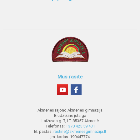
Mus rasite
Akmenės rajono Akmenės gimnazija
Biudžetinė įstaiga
Laižuvos g. 7, LT-85357 Akmenė
Telefonas:
+370 425 59 431
El. paštas:
rastine@akmenesgimnazija.lt
Įm. kodas: 190447774