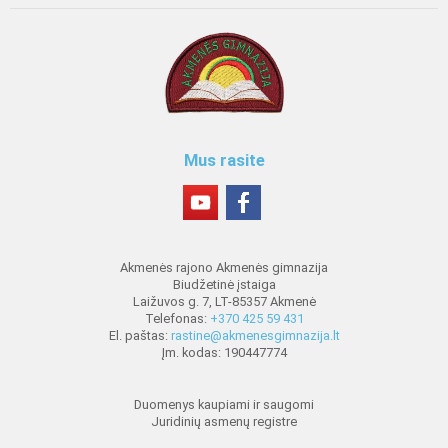
Mus rasite
Akmenės rajono Akmenės gimnazija
Biudžetinė įstaiga
Laižuvos g. 7, LT-85357 Akmenė
Telefonas:
+370 425 59 431
El. paštas:
rastine@akmenesgimnazija.lt
Įm. kodas: 190447774
Duomenys kaupiami ir saugomi
Juridinių asmenų registre