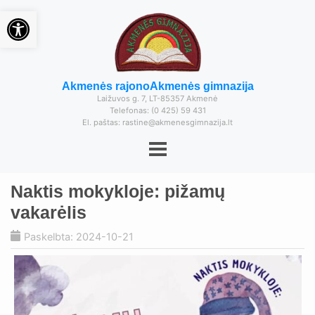
Open toolbar
Akmenės rajono
Akmenės gimnazija
Laižuvos g. 7, LT-85357 Akmenė
Telefonas: (0 425) 59 431
El. paštas: rastine@akmenesgimnazija.lt
Naktis mokykloje: pižamų
vakarėlis
Paskelbta: 2024-10-21