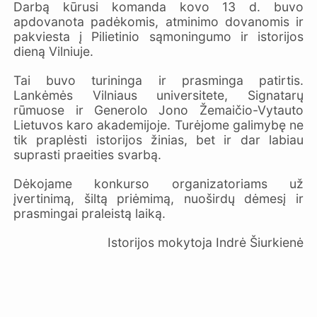
Darbą kūrusi komanda kovo 13 d. buvo
apdovanota padėkomis, atminimo dovanomis ir
pakviesta į Pilietinio sąmoningumo ir istorijos
dieną Vilniuje.
Tai buvo turininga ir prasminga patirtis.
Lankėmės Vilniaus universitete, Signatarų
rūmuose ir Generolo Jono Žemaičio-Vytauto
Lietuvos karo akademijoje. Turėjome galimybę ne
tik praplėsti istorijos žinias, bet ir dar labiau
suprasti praeities svarbą.
Dėkojame konkurso organizatoriams už
įvertinimą, šiltą priėmimą, nuoširdų dėmesį ir
prasmingai praleistą laiką.
Istorijos mokytoja Indrė Šiurkienė