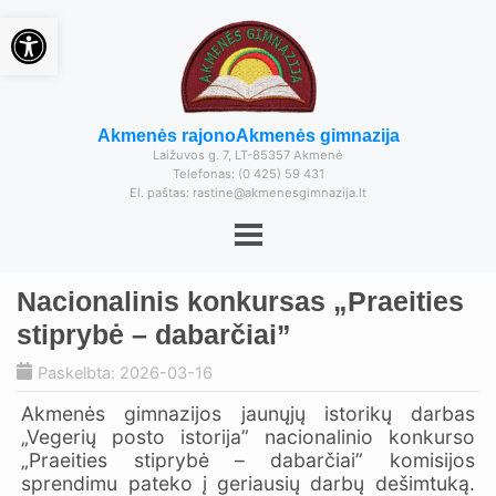
Open toolbar
Akmenės rajono
Akmenės gimnazija
Laižuvos g. 7, LT-85357 Akmenė
Telefonas: (0 425) 59 431
El. paštas: rastine@akmenesgimnazija.lt
Nacionalinis konkursas „Praeities
stiprybė – dabarčiai”
Paskelbta: 2026-03-16
Akmenės gimnazijos jaunųjų istorikų darbas
„Vegerių posto istorija” nacionalinio konkurso
„Praeities stiprybė – dabarčiai” komisijos
sprendimu pateko į geriausių darbų dešimtuką.