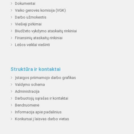
Dokumentai
Vaiko gerovės komisija (VGK)
Darbo užmokestis
Viešieji pirkimai
Biudžeto vykdymo ataskaitų rinkiniai
Finansinių ataskaitų rinkiniai
Lėšos veiklai viešinti
Struktūra ir kontaktai
Įstaigos priimamojo darbo grafikas
Valdymo schema
Administracija
Darbuotojų sąrašas ir kontaktai
Bendruomenė
Informacija apie padalinius
Konkursai į laisvas darbo vietas