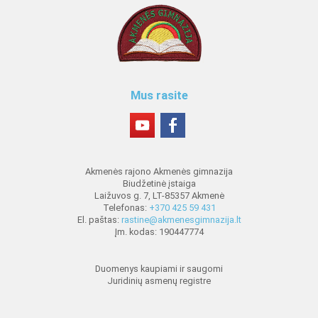
Mus rasite
Akmenės rajono Akmenės gimnazija
Biudžetinė įstaiga
Laižuvos g. 7, LT-85357 Akmenė
Telefonas:
+370 425 59 431
El. paštas:
rastine@akmenesgimnazija.lt
Įm. kodas: 190447774
Duomenys kaupiami ir saugomi
Juridinių asmenų registre