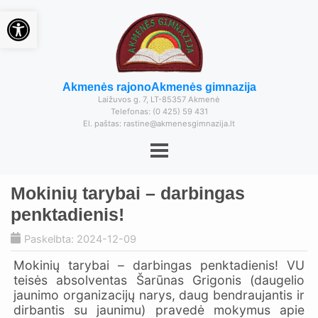
Open toolbar
Akmenės rajono
Akmenės gimnazija
Laižuvos g. 7, LT-85357 Akmenė
Telefonas: (0 425) 59 431
El. paštas: rastine@akmenesgimnazija.lt
Mokinių tarybai – darbingas
penktadienis!
Paskelbta: 2024-12-09
Mokinių tarybai – darbingas penktadienis! VU
teisės absolventas Šarūnas Grigonis (daugelio
jaunimo organizacijų narys, daug bendraujantis ir
dirbantis su jaunimu) pravedė mokymus apie