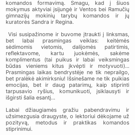
komandos formavimą. Smagu, kad į šiuos
mokymus aktyviai įsijungė ir Ventos bei Ramučių
gimnazijų mokinių tarybų komandos ir jų
kuratorės Sandra ir Regina.
Visi susipažinome ir buvome įtraukti į linksmas,
bet labai prasmingas veiklas: keitėmės
sėdimomis vietomis, dalijomės patirtimis,
reflektavome, kartu juokėmės, sakėme
komplimentus (tai puikus ir labai veiksmingas
būdas vieniems kitus įkvėpti ir motyvuoti)…
Prasmingas laikas bendrystėje ne tik neprailgo,
bet pralėkė akimirksniu! Išsinešame ne tik puikias
emocijas, bet ir daug patarimų, kaip stiprinti
tarpusavio ryšius, komunikuoti, įsiklausyti ir
išgirsti šalia esantį…
Labai džiaugiamės gražiu pabendravimu ir
užsimezgusia draugyste, o lektoriui dėkojame už
pozityvą, metodus ir praktikas komandos
stiprinimui.