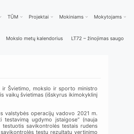
TŪM
Projektai
Mokiniams
Mokytojams
Mokslo metų kalendorius
LT72 – žinojimas saugo
 ir Švietimo, mokslo ir sporto ministro
s vaikų švietimas (išskyrus ikimokyklinį
jos valstybės operacijų vadovo 2021 m.
i testavimą ugdymo įstaigose“ (nauja
testuotis savikontrolės testais rudens
 savikontrolės testų rezultatų vertinimo