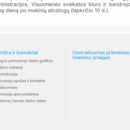
inistracijos, Visuomenės sveikatos biuro ir bendro
ą dieną po mokinių atostogų (lapkričio 10 d.).
ktūra ir kontaktai
Centralizuotas priėmimas 
švietimo įstaigas
aigos priimamojo darbo grafikas
dymo schema
inistracija
buotojų sąrašas ir kontaktai
druomenė
ormacija apie padalinius
kursai į laisvas darbo vietas