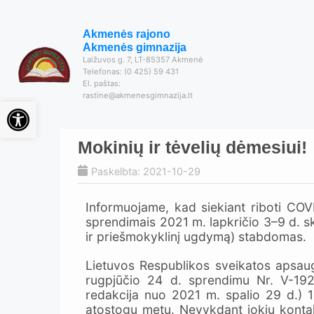
Akmenės rajono
Akmenės gimnazija
Laižuvos g. 7, LT-85357 Akmenė
Telefonas: (0 425) 59 431
El. paštas:
rastine@akmenesgimnazija.lt
Open toolbar
Mokinių ir tėvelių dėmesiui!
Paskelbta: 2021-10-29
Informuojame, kad siekiant riboti COVI
sprendimais 2021 m. lapkričio 3–9 d. sk
ir priešmokyklinį ugdymą) stabdomas.
Lietuvos Respublikos sveikatos apsaug
rugpjūčio 24 d. sprendimu Nr. V-192
redakcija nuo 2021 m. spalio 29 d.) 1
atostogų metu. Nevykdant jokių kontakti