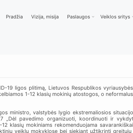
Pradžia
Vizija, misija
Paslaugos
Veiklos sritys
D-19 ligos plitimą, Lietuvos Respublikos vyriausybės
elbiamos 1-12 klasių mokinių atostogos, o neformalusi
os ministro, valstybės lygio ekstremaliosios situaci
7 „Dėl pavedimo organizuoti, koordinuoti ir vykdyt
-12 klasių mokiniams rekomenduojama savarankiškai 
nių veiklų mokyklose bei siekiant užtikrinti greitųjų