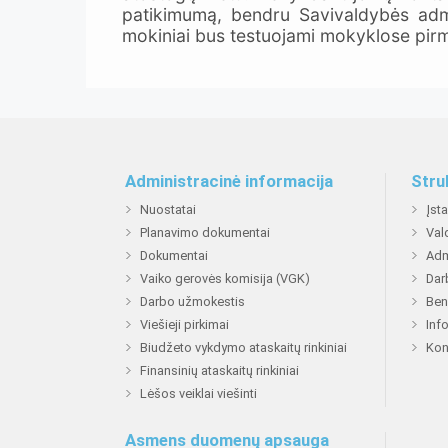
patikimumą, bendru Savivaldybės adm
mokiniai bus testuojami mokyklose pirm
Administracinė informacija
Stru
Nuostatai
Įst
Planavimo dokumentai
Val
Dokumentai
Adm
Vaiko gerovės komisija (VGK)
Dar
Darbo užmokestis
Ben
Viešieji pirkimai
Inf
Biudžeto vykdymo ataskaitų rinkiniai
Kon
Finansinių ataskaitų rinkiniai
Lėšos veiklai viešinti
Asmens duomenų apsauga