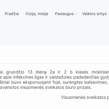
Pradžia
Vizija, misija
Paslaugos
Veiklos sritys
e gruodžio 13 dieną 2a ir 2 b klasės mokiniam
apie infekcines ligas ir vaistažoles padedančias gydy
iniai buvo eksponuojami fojė, surengtas balsavimas, k
ovanotos visuomenės sveikatos biuro prizais.
Visuomenės sveikatos pr