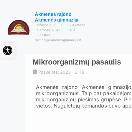
Akmenės rajono
Akmenės gimnazija
Laižuvos g. 7, LT-85357 Akmenė
Telefonas: (0 425) 59 431
El. paštas:
rastine@akmenesgimnazija.lt
Open toolbar
Mikroorganizmų pasaulis
Paskelbta: 2023-12-18
Akmenės rajono Akmenės gimnazijoj
mikroorganizmus. Taip pat pakalbėjome 
mikroorganizmų piešimas grupėse. Pieš
vietos. Nugalėtojų komandos buvo apd