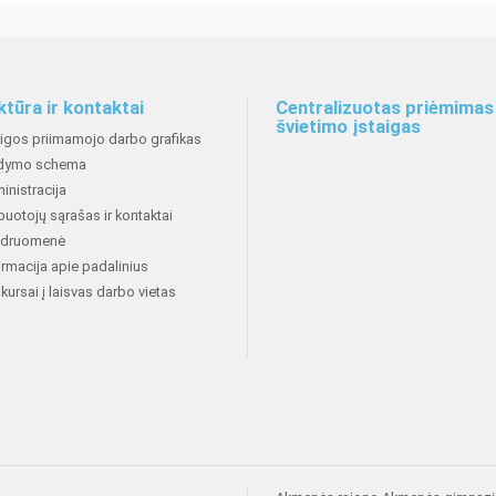
ktūra ir kontaktai
Centralizuotas priėmimas 
švietimo įstaigas
aigos priimamojo darbo grafikas
dymo schema
inistracija
buotojų sąrašas ir kontaktai
druomenė
ormacija apie padalinius
kursai į laisvas darbo vietas