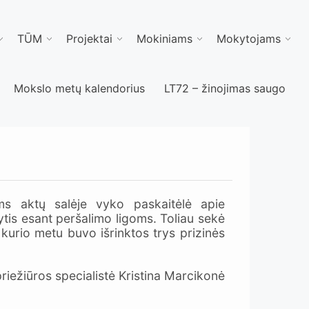
TŪM
Projektai
Mokiniams
Mokytojams
Mokslo metų kalendorius
LT72 – žinojimas saugo
s aktų salėje vyko paskaitėlė apie
tis esant peršalimo ligoms. Toliau sekė
urio metu buvo išrinktos trys prizinės
iežiūros specialistė Kristina Marcikonė