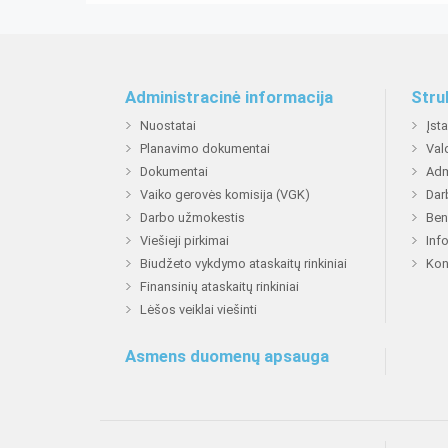
Administracinė informacija
Stru
Nuostatai
Įst
Planavimo dokumentai
Val
Dokumentai
Adm
Vaiko gerovės komisija (VGK)
Dar
Darbo užmokestis
Ben
Viešieji pirkimai
Inf
Biudžeto vykdymo ataskaitų rinkiniai
Kon
Finansinių ataskaitų rinkiniai
Lėšos veiklai viešinti
Asmens duomenų apsauga