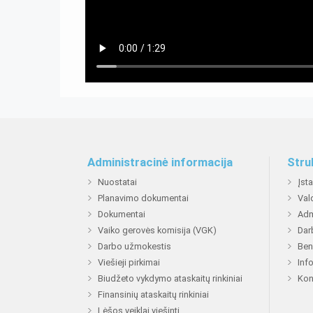
Administracinė informacija
Stru
Nuostatai
Įst
Planavimo dokumentai
Val
Dokumentai
Adm
Vaiko gerovės komisija (VGK)
Dar
Darbo užmokestis
Ben
Viešieji pirkimai
Inf
Biudžeto vykdymo ataskaitų rinkiniai
Kon
Finansinių ataskaitų rinkiniai
Lėšos veiklai viešinti