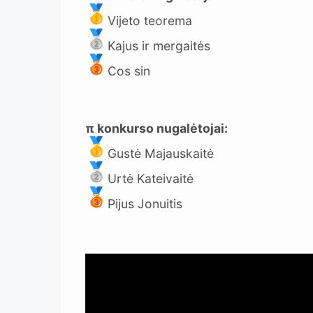
Vijeto teorema
Kajus ir mergaitės
Cos sin
π konkurso nugalėtojai:
Gustė Majauskaitė
Urtė Kateivaitė
Pijus Jonuitis