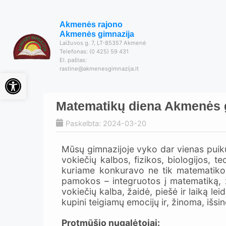
Akmenės rajono
Akmenės gimnazija
Laižuvos g. 7, LT-85357 Akmenė
Telefonas: (0 425) 59 431
El. paštas:
rastine@akmenesgimnazija.lt
Open toolbar
Matematikų diena Akmenės g
Paskelbta: 2024-03-20
Mūsų gimnazijoje vyko dar vienas puikus 
vokiečių kalbos, fizikos, biologijos, t
kuriame konkuravo ne tik matematikos, 
pamokos – integruotos į matematiką, ž
vokiečių kalba, žaidė, piešė ir laiką le
kupini teigiamų emocijų ir, žinoma, išsin
Protmūšio nugalėtojai: