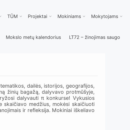
TŪM
Projektai
Mokiniams
Mokytojams
Mokslo metų kalendorius
LT72 – žinojimas saugo
ematikos, dailės, istorijos, geografijos,
urimą žinių bagažą, dalyvavo protmūšyje,
i ryžosi dalyvauti π konkurse! Vykusios
e skaičiavo medžius, mokėsi skaičiuoti
ojimais ir refleksija. Mokiniai iškeliavo