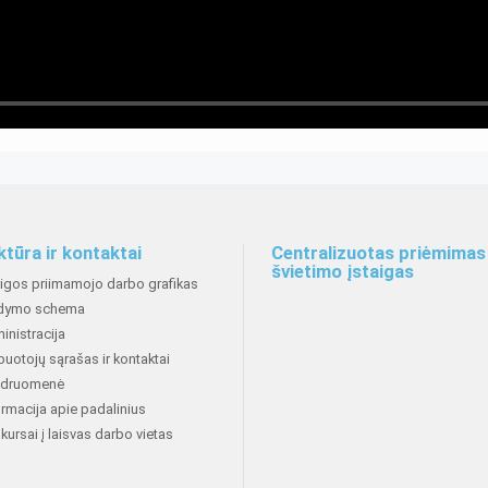
ktūra ir kontaktai
Centralizuotas priėmimas 
švietimo įstaigas
aigos priimamojo darbo grafikas
dymo schema
inistracija
buotojų sąrašas ir kontaktai
druomenė
ormacija apie padalinius
kursai į laisvas darbo vietas