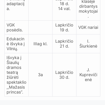
klasėje
adaptacij
18 d.
dirbantys
a.
14 val.
mokytojai
.
VGK
Lapkričio
VGK nariai
posėdis.
19 d.
Edukacin
Lapkričio
I.
ė išvyka į
IIIag kl.
21 d.
Šiurkienė
Vilnių
.
Išvyka į
Šiaulių
dramos
J.
teatrą
Lapkričio
3a
Kupreviči
žiūrėti
30 d.
enė
spektaklio
,,Mažasis
princas”.