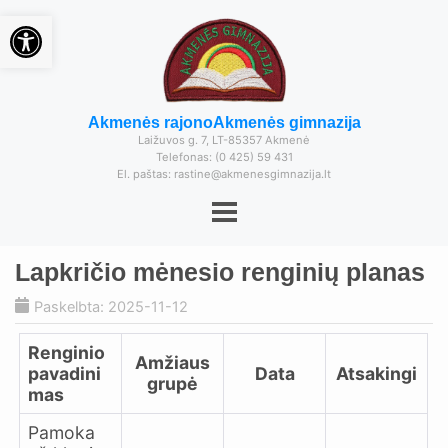
Open toolbar
Akmenės rajono
Akmenės gimnazija
Laižuvos g. 7, LT-85357 Akmenė
Telefonas: (0 425) 59 431
El. paštas: rastine@akmenesgimnazija.lt
Lapkričio mėnesio renginių planas
Paskelbta: 2025-11-12
Renginio
Amžiaus
pavadini
Data
Atsakingi
grupė
mas
Pamoka