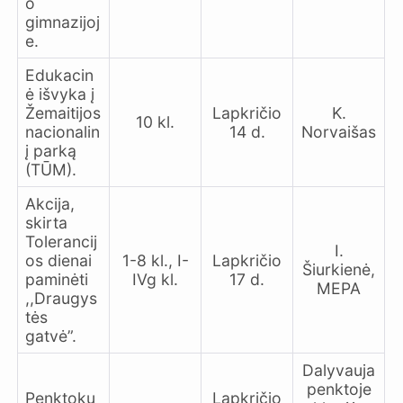
o
gimnazijoj
e.
Edukacin
ė išvyka į
Žemaitijos
Lapkričio
K.
10 kl.
nacionalin
14 d.
Norvaišas
į parką
(TŪM).
Akcija,
skirta
Tolerancij
I.
os dienai
1-8 kl., I-
Lapkričio
Šiurkienė,
paminėti
IVg kl.
17 d.
MEPA
,,Draugys
tės
gatvė”.
Dalyvauja
penktoje
Penktokų
Lapkričio