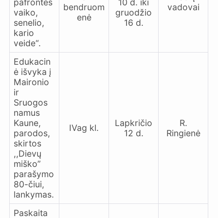
pafrontės
10 d. iki
bendruom
vadovai
vaiko,
gruodžio
enė
senelio,
16 d.
kario
veide“.
Edukacin
ė išvyka į
Maironio
ir
Sruogos
namus
Kaune,
Lapkričio
R.
IVag kl.
parodos,
12 d.
Ringienė
skirtos
,,Dievų
miško”
parašymo
80-čiui,
lankymas.
Paskaita