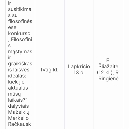
ir
susitikima
s su
filosofinės
esė
konkurso
,,Filosofini
s
mąstymas
ir
E.
graikiškas
Lapkričio
Šliažaitė
is laisvės
IVag kl.
13 d.
(12 kl.), R.
idealas:
Ringienė
kiek jie
aktualūs
mūsų
laikais?“
dalyviais
Mažeikių
Merkelio
Račkausk