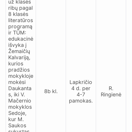
už klasės
ribų pagal
8 klasės
literatūros
programą
ir TŪM:
edukacinė
išvyka į
Žemaičių
Kalvariją,
kurios
pradžios
mokykloje
mokėsi
Lapkričio
Daukanta
4 d. per
R.
8b kl.
s, iki V.
4-7
Ringienė
Mačernio
pamokas.
mokyklos
Sedoje,
kur M.
Saukos
sukurtas