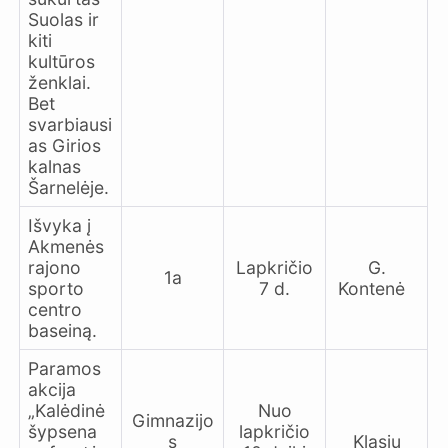
Suolas ir
kiti
kultūros
ženklai.
Bet
svarbiausi
as Girios
kalnas
Šarnelėje.
Išvyka į
Akmenės
rajono
Lapkričio
G.
1a
sporto
7 d.
Kontenė
centro
baseiną.
Paramos
akcija
„Kalėdinė
Nuo
Gimnazijo
šypsena
lapkričio
s
Klasių