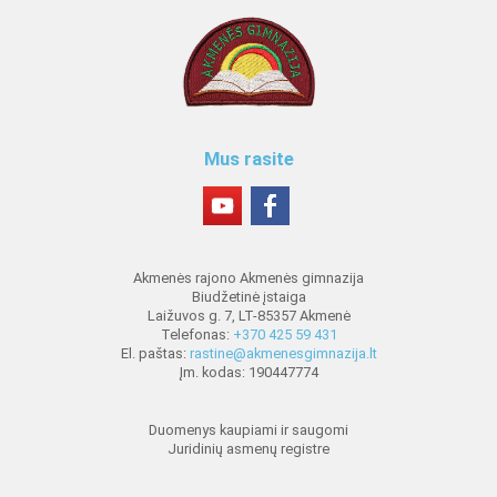
Mus rasite
Akmenės rajono Akmenės gimnazija
Biudžetinė įstaiga
Laižuvos g. 7, LT-85357 Akmenė
Telefonas:
+370 425 59 431
El. paštas:
rastine@akmenesgimnazija.lt
Įm. kodas: 190447774
Duomenys kaupiami ir saugomi
Juridinių asmenų registre