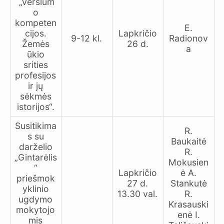
„Verslum
o
kompeten
E.
cijos.
Lapkričio
9-12 kl.
Radionov
Žemės
26 d.
a
ūkio
srities
profesijos
ir jų
sėkmės
istorijos“.
Susitikima
R.
s su
Baukaitė
darželio
R.
„Gintarėlis
Mokusien
“
Lapkričio
ė A.
priešmok
27 d.
Stankutė
yklinio
13.30 val.
R.
ugdymo
Krasauski
mokytojo
enė I.
mis