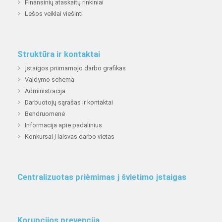
Finansinių ataskaitų rinkiniai
Lėšos veiklai viešinti
Struktūra ir kontaktai
Įstaigos priimamojo darbo grafikas
Valdymo schema
Administracija
Darbuotojų sąrašas ir kontaktai
Bendruomenė
Informacija apie padalinius
Konkursai į laisvas darbo vietas
Centralizuotas priėmimas į švietimo įstaigas
Korupcijos prevencija