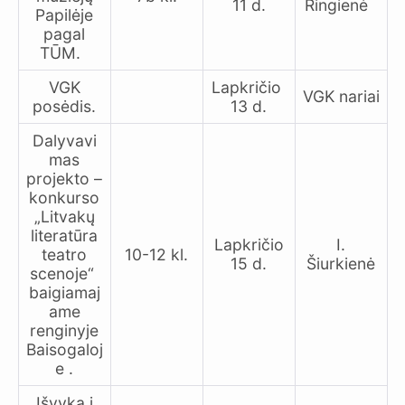
11 d.
Ringienė
Papilėje
pagal
TŪM.
VGK
Lapkričio
VGK nariai
posėdis.
13 d.
Dalyvavi
mas
projekto –
konkurso
„Litvakų
literatūra
Lapkričio
I.
teatro
10-12 kl.
15 d.
Šiurkienė
scenoje“
baigiamaj
ame
renginyje
Baisogaloj
e .
Išvyka į