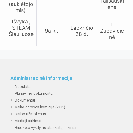
Tališauski
(auklėtojo
enė
mis).
Išvyka į
I.
STEAM
Lapkričio
9a kl.
Zubavičie
Šiauliuose
28 d.
nė
.
Administracinė informacija
Nuostatai
Planavimo dokumentai
Dokumentai
Vaiko gerovės komisija (VGK)
Darbo užmokestis
Viešieji pirkimai
Biudžeto vykdymo ataskaitų rinkiniai