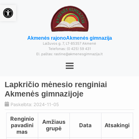
Open toolbar
Akmenės rajono
Akmenės gimnazija
Laižuvos g. 7, LT-85357 Akmenė
Telefonas: (0 425) 59 431
El. paštas: rastine@akmenesgimnazija.lt
Lapkričio mėnesio renginiai
Akmenės gimnazijoje
Paskelbta: 2024-11-05
Renginio
Amžiaus
pavadini
Data
Atsakingi
grupė
mas