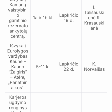
Kamanų
I.
valstybini
Tališauski
o
Lapkričio
1a ir 1b kl.
enė R.
gamtinio
19 d.
Krasauski
rezervato
enė
lankytojų
centrą.
Išvyka į
Eurolygos
varžybas
Kaune –
Lapkričio
K.
Kauno
5-11 kl.
22 d.
Norvaišas
“Žalgiris”
– Atėnų
„Panathin
aikos“.
Karjeros
ugdymo
renginys