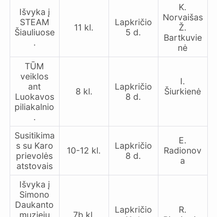
K.
Išvyka į
Norvaišas
STEAM
Lapkričio
11 kl.
Ž.
Šiauliuose
5 d.
Bartkuvie
.
nė
TŪM
veiklos
I.
ant
Lapkričio
8 kl.
Šiurkienė
Luokavos
8 d.
piliakalnio
.
Susitikima
E.
s su Karo
Lapkričio
10-12 kl.
Radionov
prievolės
8 d.
a
atstovais
Išvyka į
Simono
Daukanto
Lapkričio
R.
muziejų
7b kl.