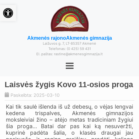
Open toolbar
Akmenės rajono
Akmenės gimnazija
Laižuvos g. 7, LT-85357 Akmenė
Telefonas: (0 425) 59 431
El. paštas: rastine@akmenesgimnazija.lt
Laisvės žygis Kovo 11-osios proga
Paskelbta: 2025-03-10
Kai tik saulė išlenda iš už debesų, o vėjas lengvai
kedena trispalves, Akmenės gimnazijos
moksleiviai žino – atėjo metas tradiciniam žygiui
šia proga… Batai dar pas kai ką nesuveržti,
kuprinė padėta šalia, o klasės draugai jau