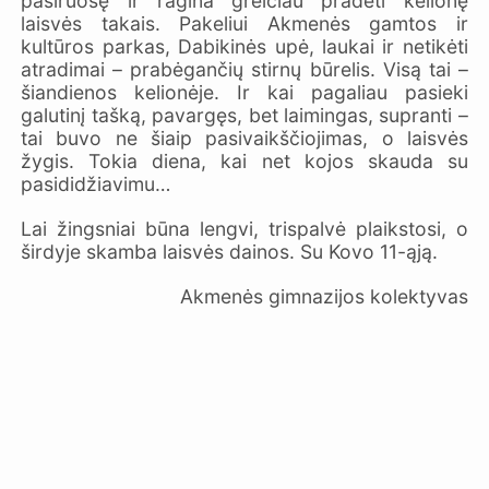
pasiruošę ir ragina greičiau pradėti kelionę
laisvės takais. Pakeliui Akmenės gamtos ir
kultūros parkas, Dabikinės upė, laukai ir netikėti
atradimai – prabėgančių stirnų būrelis. Visą tai –
šiandienos kelionėje. Ir kai pagaliau pasieki
galutinį tašką, pavargęs, bet laimingas, supranti –
tai buvo ne šiaip pasivaikščiojimas, o laisvės
žygis. Tokia diena, kai net kojos skauda su
pasididžiavimu…
Lai žingsniai būna lengvi, trispalvė plaikstosi, o
širdyje skamba laisvės dainos. Su Kovo 11-ąją.
Akmenės gimnazijos kolektyvas