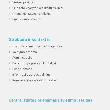
Viešieji pirkimai
Biudžeto vykdymo ataskaitų rinkiniai
Finansinių ataskaitų rinkiniai
Lėšos veiklai viešinti
Struktūra ir kontaktai
Įstaigos priimamojo darbo grafikas
Valdymo schema
Administracija
Darbuotojų sąrašas ir kontaktai
Bendruomenė
Informacija apie padalinius
Konkursai į laisvas darbo vietas
Centralizuotas priėmimas į švietimo įstaigas