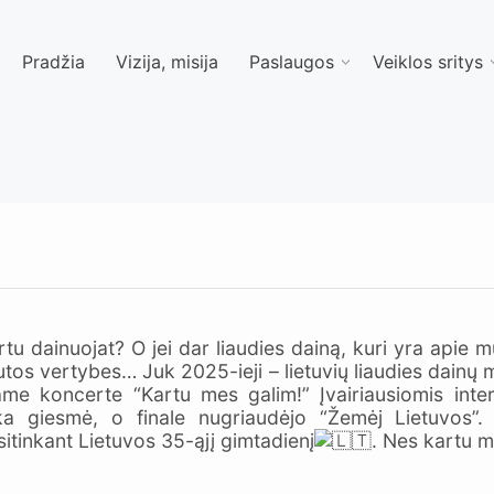
Pradžia
Vizija, misija
Paslaugos
Veiklos sritys
tu dainuojat? O jei dar liaudies dainą, kuri yra apie mūs
autos vertybes… Juk 2025-ieji – lietuvių liaudies dainų 
me koncerte “Kartu mes galim!” Įvairiausiomis inter
ška giesmė, o finale nugriaudėjo “Žemėj Lietuvos”
itinkant Lietuvos 35-ąjį gimtadienį
. Nes kartu m