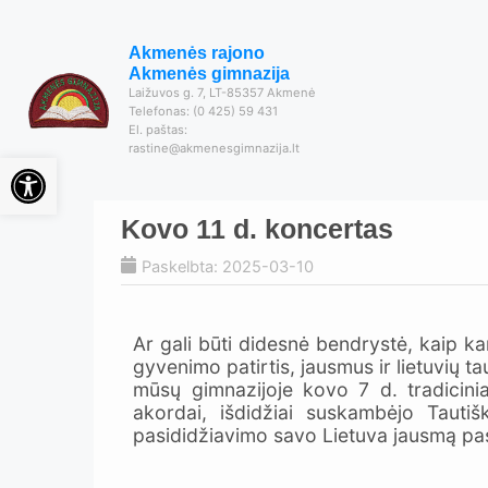
Akmenės rajono
Akmenės gimnazija
Laižuvos g. 7, LT-85357 Akmenė
Telefonas: (0 425) 59 431
El. paštas:
rastine@akmenesgimnazija.lt
Open toolbar
Kovo 11 d. koncertas
Paskelbta: 2025-03-10
Ar gali būti didesnė bendrystė, kaip kar
gyvenimo patirtis, jausmus ir lietuvių t
mūsų gimnazijoje kovo 7 d. tradicinia
akordai, išdidžiai suskambėjo Tauti
pasididžiavimo savo Lietuva jausmą pas