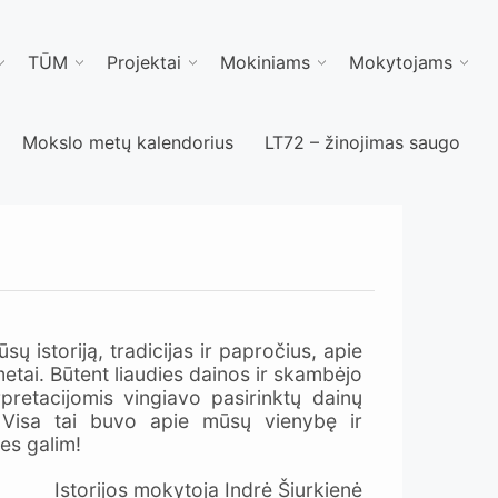
TŪM
Projektai
Mokiniams
Mokytojams
Mokslo metų kalendorius
LT72 – žinojimas saugo
ų istoriją, tradicijas ir papročius, apie
metai. Būtent liaudies dainos ir skambėjo
pretacijomis vingiavo pasirinktų dainų
. Visa tai buvo apie mūsų vienybę ir
es galim!
Istorijos mokytoja Indrė Šiurkienė