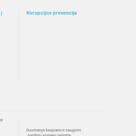
į
Korupcijos prevencija
ja
Duomenys kaupiami ir saugomi
Juridinių asmenų registre