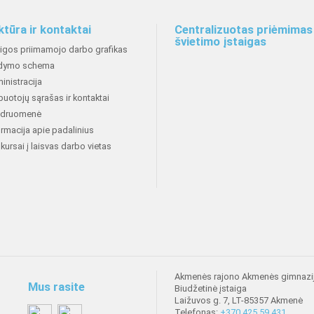
ktūra ir kontaktai
Centralizuotas priėmimas 
švietimo įstaigas
aigos priimamojo darbo grafikas
dymo schema
inistracija
buotojų sąrašas ir kontaktai
druomenė
ormacija apie padalinius
kursai į laisvas darbo vietas
Akmenės rajono Akmenės gimnazi
Mus rasite
Biudžetinė įstaiga
Laižuvos g. 7, LT-85357 Akmenė
Telefonas:
+370 425 59 431