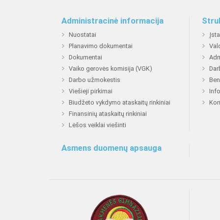
Administracinė informacija
Stru
Nuostatai
Įst
Planavimo dokumentai
Val
Dokumentai
Adm
Vaiko gerovės komisija (VGK)
Dar
Darbo užmokestis
Ben
Viešieji pirkimai
Inf
Biudžeto vykdymo ataskaitų rinkiniai
Kon
Finansinių ataskaitų rinkiniai
Lėšos veiklai viešinti
Asmens duomenų apsauga