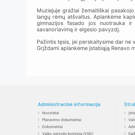
Muziejuje gražiai žemaitiškai pasakojo
langų rėmų atšvaitus. Aplankėme kapin
gimnazijos fasado jos nuotrauka i
savanoriavimą ir elgesio pavyzdį.
Pažintis tęsis, jei perskaitysime dar ne 
Grįždami aplankėme įstabiąją Renavo mi
Administracinė informacija
Stru
Nuostatai
Įst
Planavimo dokumentai
Val
Dokumentai
Adm
Vaiko gerovės komisija (VGK)
Dar