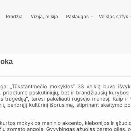
Pradžia
Vizija, misija
Paslaugos
Veiklos sritys
moka
al „Tūkstantmečio mokyklos“ 33 veiklą buvo išvyka
, pridėtume paskutiniųjų, bet ir brandžiausių kūrybos 
os tragediją“, tarėsi pakeliauti rugsėjo mėnesį. Kaip ir 
ų bendrąjį kultūrinį išprusimą, stiprinant skaitymo po
rtos mokyklos meninio akcento, klebonijos ir ąžuolo, 
ių zomato angoje. Gyvybingas ąžuolas barsto giles, o j