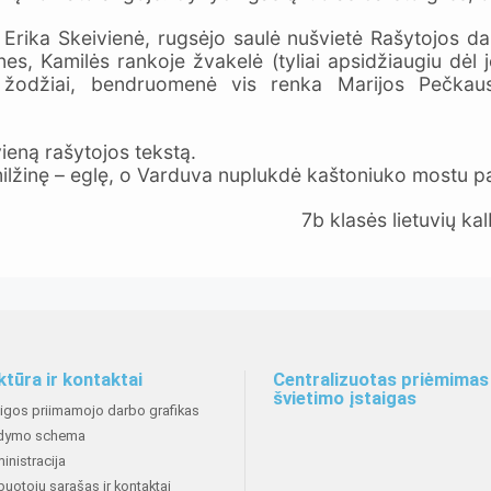
 Erika Skeivienė, rugsėjo saulė nušvietė Rašytojos da
es, Kamilės rankoje žvakelė (tyliai apsidžiaugiu dėl 
r žodžiai, bendruomenė vis renka Marijos Pečkau
vieną rašytojos tekstą.
lžinę – eglę, o Varduva nuplukdė kaštoniuko mostu pa
7b klasės lietuvių ka
ktūra ir kontaktai
Centralizuotas priėmimas 
švietimo įstaigas
aigos priimamojo darbo grafikas
dymo schema
inistracija
buotojų sąrašas ir kontaktai