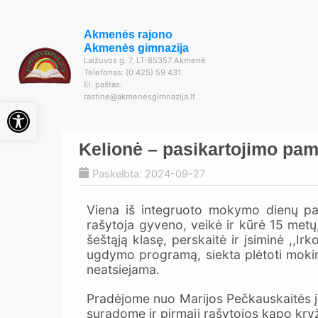
Akmenės rajono
Akmenės gimnazija
Laižuvos g. 7, LT-85357 Akmenė
Telefonas: (0 425) 59 431
El. paštas:
rastine@akmenesgimnazija.lt
Open toolbar
Kelionė – pasikartojimo pa
Paskelbta: 2024-09-27
Viena iš integruoto mokymo dienų pag
rašytoja gyveno, veikė ir kūrė 15 metų
šeštąją klasę, perskaitė ir įsiminė ,,Irk
ugdymo programą, siekta plėtoti mokini
neatsiejama.
Pradėjome nuo Marijos Pečkauskaitės įku
suradome ir pirmąjį rašytojos kapo kryž