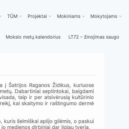
TŪM
Projektai
Mokiniams
Mokytojams
Mokslo metų kalendorius
LT72 – žinojimas saugo
 į Šatrijos Raganos Židikus, kuriuose
metų. Dabartiniai septintokai, baigdami
visada, taip ir per atsivėrusią kultūrinio
reikį, kai skaitymo ir raštingumo dermė
kuris šelmiškai aplijo gilėmis, o paskui
o medienos dirbiniai dar ilgiau tveria.