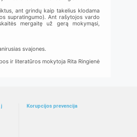
iktus, ant grindų kaip takelius klodama
jos supratingumo). Ant rašytojos vardo
skaitės mergaitę už gerą mokymąsi,
nirusias svajones.
lbos ir literatūros mokytoja Rita Ringienė
į
Korupcijos prevencija