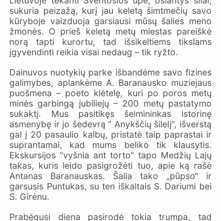
Lietuvoje tekanti Šventosios upė, ošiantys šilai,
sukuria peizažą, kurį jau keletą šimtmečių savo
kūryboje vaizduoja garsiausi mūsų šalies meno
žmonės. O prieš keletą metų miestas pareiškė
norą tapti kurortu, tad išsikeltiems tikslams
įgyvendinti reikia visai nedaug – tik ryžto.
Dainuvos nuotykių parke išbandėme savo fizines
galimybes, aplankėme A. Baranausko muziejaus
puošmena – poeto klėtelę, kuri po poros metų
minės garbingą jubiliejų – 200 metų pastatymo
sukaktį. Mus pasitikęs šeimininkas istorinę
asmenybę ir jo šedevrą “ Anykščių šilelį”, išverstą
gal į 20 pasaulio kalbų, pristatė taip paprastai ir
suprantamai, kad mums beliko tik klausytis.
Ekskursijos “vyšnia ant torto” tapo Medžių Lajų
takas, kuris leido pasigrožėti tuo, apie ką rašė
Antanas Baranauskas. Šalia tako „pūpso“ ir
garsusis Puntukas, su ten iškaltais S. Dariumi bei
S. Girėnu.
Prabėgusi diena pasirodė tokia trumpa, tad