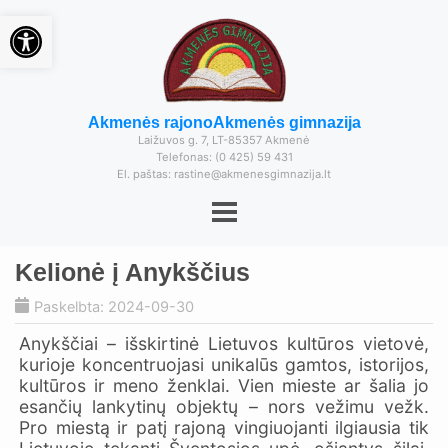
Open toolbar
Akmenės rajono
Akmenės gimnazija
Laižuvos g. 7, LT-85357 Akmenė
Telefonas: (0 425) 59 431
El. paštas: rastine@akmenesgimnazija.lt
Kelionė į Anykščius
Paskelbta: 2024-09-30
Anykščiai – išskirtinė Lietuvos kultūros vietovė,
kurioje koncentruojasi unikalūs gamtos, istorijos,
kultūros ir meno ženklai. Vien mieste ar šalia jo
esančių lankytinų objektų – nors vežimu vežk.
Pro miestą ir patį rajoną vingiuojanti ilgiausia tik