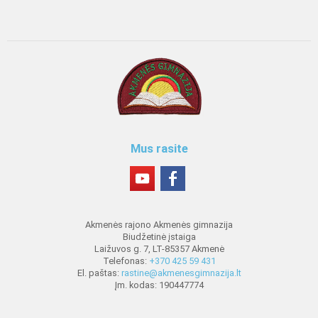
Mus rasite
Akmenės rajono Akmenės gimnazija
Biudžetinė įstaiga
Laižuvos g. 7, LT-85357 Akmenė
Telefonas:
+370 425 59 431
El. paštas:
rastine@akmenesgimnazija.lt
Įm. kodas: 190447774