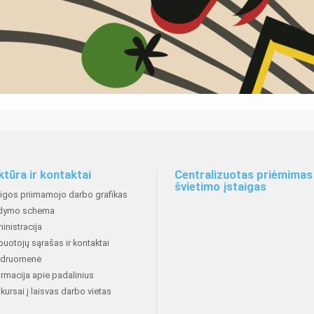
ktūra ir kontaktai
Centralizuotas priėmimas 
švietimo įstaigas
aigos priimamojo darbo grafikas
dymo schema
inistracija
buotojų sąrašas ir kontaktai
druomenė
ormacija apie padalinius
kursai į laisvas darbo vietas