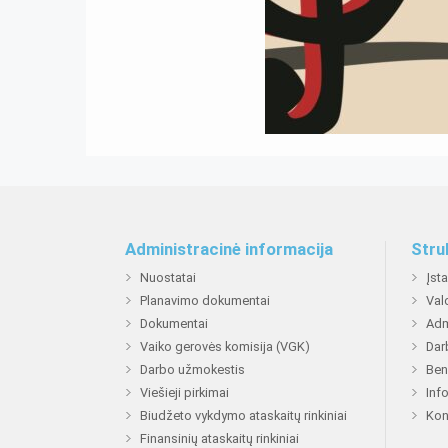
Administracinė informacija
Stru
Nuostatai
Įst
Planavimo dokumentai
Val
Dokumentai
Adm
Vaiko gerovės komisija (VGK)
Dar
Darbo užmokestis
Ben
Viešieji pirkimai
Inf
Biudžeto vykdymo ataskaitų rinkiniai
Kon
Finansinių ataskaitų rinkiniai