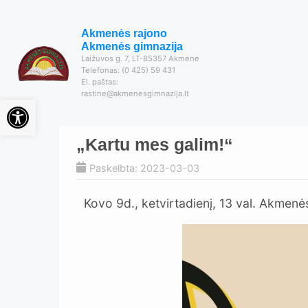
Akmenės rajono
Akmenės gimnazija
Laižuvos g. 7, LT-85357 Akmenė
Telefonas: (0 425) 59 431
El. paštas:
rastine@akmenesgimnazija.lt
Open toolbar
„Kartu mes galim!“
Paskelbta: 2023-03-03
Kovo 9d., ketvirtadienį, 13 val. Akmenė