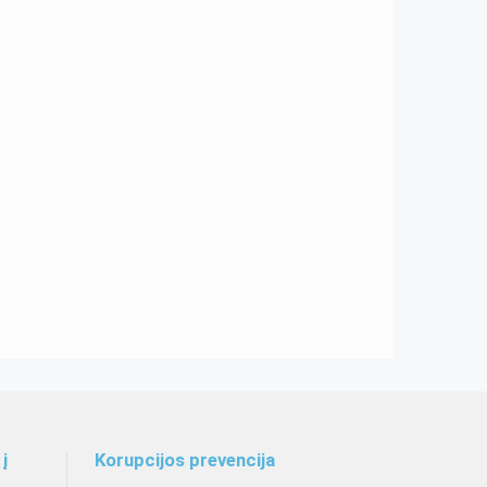
į
Korupcijos prevencija