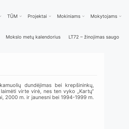
TŪM
Projektai
Mokiniams
Mokytojams
Mokslo metų kalendorius
LT72 – žinojimas saugo
kamuolių dundėjimas bei krepšininkų,
aimėti virte virė, nes ten vyko „Kartų“
i, 2000 m. ir jaunesni bei 1994-1999 m.