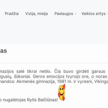
Pradžia
Vizija, misija
Paslaugos
Veiklos sritys
ras
jos salė tikrai netilo. Čia buvo girdėti garsus 
usių, šūksniai. Geros emocijos tvyrojo ore, o noras l
mandos: Akmenės gimnazija, 1981 m. ir vyresni, Vikinga
o nugalėtojas Rytis Balčiūnas!