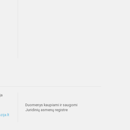
ja
Duomenys kaupiami ir saugomi
Juridinių asmenų registre
ija.lt