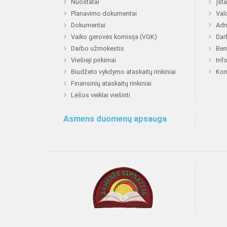
Nuostatai
Įst
Planavimo dokumentai
Val
Dokumentai
Adm
Vaiko gerovės komisija (VGK)
Dar
Darbo užmokestis
Ben
Viešieji pirkimai
Inf
Biudžeto vykdymo ataskaitų rinkiniai
Kon
Finansinių ataskaitų rinkiniai
Lėšos veiklai viešinti
Asmens duomenų apsauga