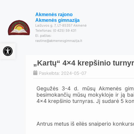
Akmenės rajono
Akmenės gimnazija
Laižuvos g. 7, LT-85357 Akmenė
Telefonas: (0 425) 59 431
El. paštas:
rastine@akmenesgimnazija.lt
Open toolbar
„Kartų“ 4×4 krepšinio turny
Paskelbta: 2024-05-07
Gegužės 3-4 d. mūsų Akmenės gimnazi
besimokančių mūsų mokykloje ir ją baig
4×4 krepšinio turnyras. Jį sudarė 5 ko
Antrus metus iš eilės snaiperio konkurs