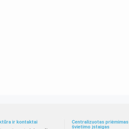
ktūra ir kontaktai
Centralizuotas priėmimas 
švietimo įstaigas