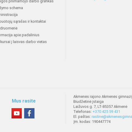
aigos priimamojo darbo grafikas
dymo schema
inistracija
buotojų sąrašas ir kontaktai
druomenė
ormacija apie padalinius
kursai į laisvas darbo vietas
Akmenės rajono Akmenės gimnazi
Mus rasite
Biudžetinė įstaiga
Laižuvos g. 7, LT-85357 Akmenė
Telefonas:
+370 425 59 431
El. paštas:
rastine@akmenesgimnaz
Įm. kodas: 190447774